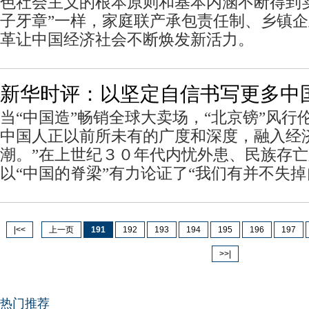
色社会主义的根本原则和基本内涵不断得到
子牙章”一样，家庭联产承包责任制、乡镇企
革让中国经济社会不断焕发新活力。
新华时评：以坚定自信书写更多中
当“中国造”畅销全球大卖场，“北京镑”风行
中国人正以前所未有的广度和深度，融入经
潮。”在上世纪３０年代内忧外患、民族存
以“中国的脊梁”有力论证了“我们有并不失
|<<
上一页
191
192
193
194
195
196
197
>>|