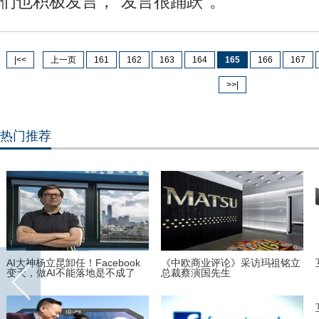
们也积极发言，"发言很踊跃"。
|<<
上一页
161
162
163
164
165
166
167
>>|