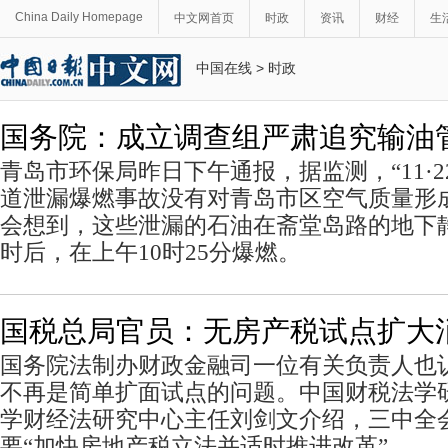
China Daily Homepage
中文网首页
时政
资讯
财经
生
中国在线
>
时政
国务院：成立调查组严肃追究输油
青岛市环保局昨日下午通报，据监测，“11·2
道泄漏爆燃事故没有对青岛市区空气质量形
会想到，这些泄漏的石油在斋堂岛路的地下
时后，在上午10时25分爆燃。
国税总局官员：无房产税试点扩大
国务院法制办财政金融司一位有关负责人也
不再是简单扩面试点的问题。中国财税法学
学财经法研究中心主任刘剑文介绍，三中全
要“加快房地产税立法并适时推进改革”。