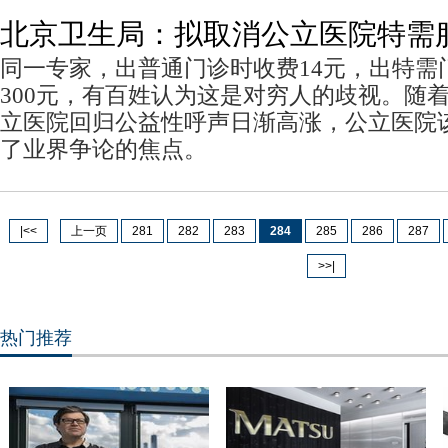
北京卫生局：拟取消公立医院特需
同一专家，出普通门诊时收费14元，出特需
300元，有百姓认为这是对穷人的歧视。随
立医院回归公益性呼声日渐高涨，公立医院
了业界争论的焦点。
|<<
上一页
281
282
283
284
285
286
287
>>|