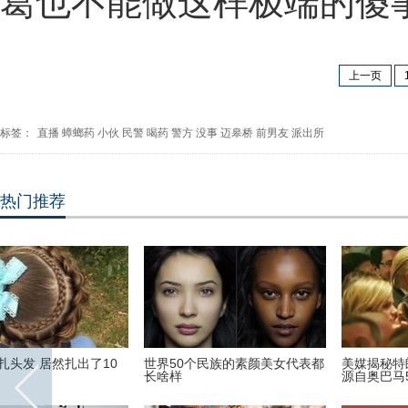
葛也不能做这样极端的傻
上一页
标签：
直播
蟑螂药
小伙
民警
喝药
警方
没事
迈皋桥
前男友
派出所
热门推荐
安迪上线！刘涛受邀出席巴黎时
古装最美“眉心坠”造型，她艳压
装周酷帅启程
贾静雯夺冠