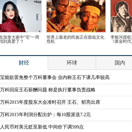
首次披露与宋喆离婚内幕 杨慧：
美国迈阿密一机场出现巨型UFO
宋喆和马蓉不是同学
财经
环球
国内
宝能欲罢免整个万科董事会 业内称王石下课几率较高
万科回应王石薪酬问题 称是执行董事负责战略
万科2015年度股东大会准时召开 王石、郁亮出席
万科2015年利润分配出炉：每10股派送7.2元
人民币对美元贬至新低 中间价下调599点