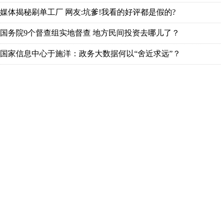
媒体揭秘刷单工厂 网友:坑爹!我看的好评都是假的?
国务院9个督查组实地督查 地方民间投资去哪儿了？
国家信息中心于施洋：政务大数据何以“舍近求远”？