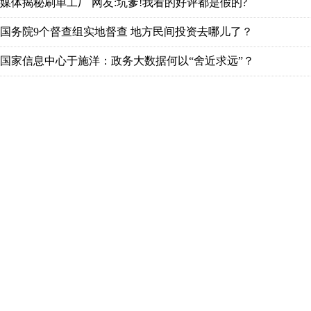
媒体揭秘刷单工厂 网友:坑爹!我看的好评都是假的?
国务院9个督查组实地督查 地方民间投资去哪儿了？
国家信息中心于施洋：政务大数据何以“舍近求远”？