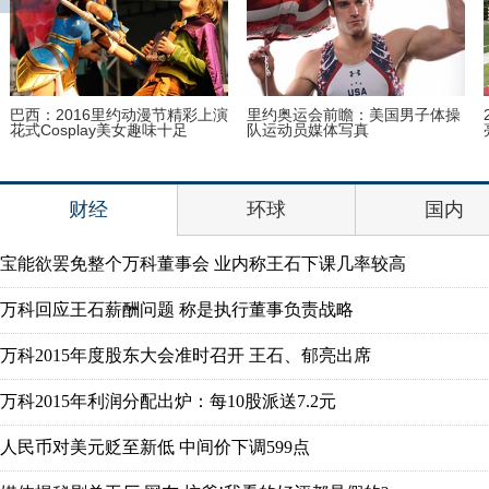
2016里约动漫节精彩上演
里约奥运会前瞻：美国男子体操
2016
splay美女趣味十足
队运动员媒体写真
亮相
财经
环球
国内
宝能欲罢免整个万科董事会 业内称王石下课几率较高
万科回应王石薪酬问题 称是执行董事负责战略
万科2015年度股东大会准时召开 王石、郁亮出席
万科2015年利润分配出炉：每10股派送7.2元
人民币对美元贬至新低 中间价下调599点