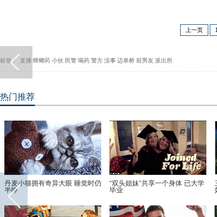
上一页
标签：
直播
蟑螂药
小伙
民警
喝药
警方
没事
迈皋桥
前男友
派出所
热门推荐
猫拥有奇异大眼 睡觉时仍
“双头姐妹”共享一个身体 已大学
三万英尺
毕业
如此美丽