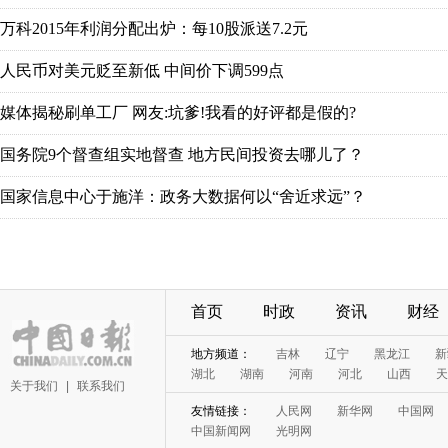
万科2015年利润分配出炉：每10股派送7.2元
人民币对美元贬至新低 中间价下调599点
媒体揭秘刷单工厂 网友:坑爹!我看的好评都是假的?
国务院9个督查组实地督查 地方民间投资去哪儿了？
国家信息中心于施洋：政务大数据何以“舍近求远”？
首页
时政
资讯
财经
地方频道：
吉林
辽宁
黑龙江
新
湖北
湖南
河南
河北
山西
天
关于我们
|
联系我们
友情链接：
人民网
新华网
中国网
中国新闻网
光明网