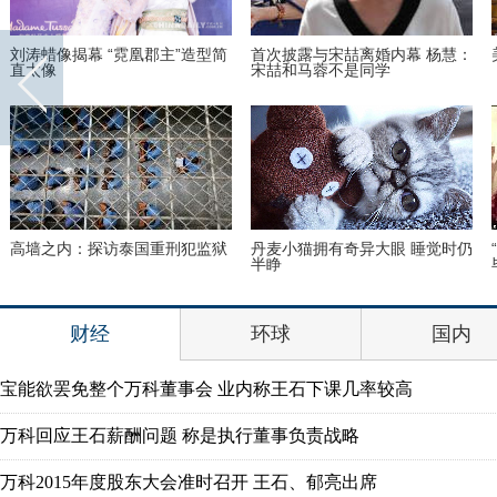
刘涛蜡像揭幕 “霓凰郡主”造型简
首次披露与宋喆离婚内幕 杨慧：
直太像
宋喆和马蓉不是同学
高墙之内：探访泰国重刑犯监狱
丹麦小猫拥有奇异大眼 睡觉时仍
半睁
财经
环球
国内
宝能欲罢免整个万科董事会 业内称王石下课几率较高
万科回应王石薪酬问题 称是执行董事负责战略
万科2015年度股东大会准时召开 王石、郁亮出席