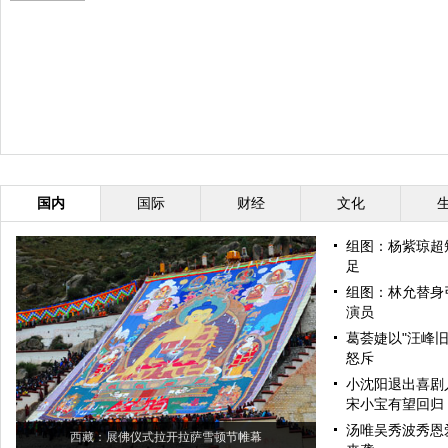
国内
国际
财经
文化
组图：杨紫琼超
足
组图：林允替身
演员
葛荟婕以"汪峰旧
怒斥
小沈阳退出喜剧
宋小宝有望回归
汤唯吴秀波秀恩
西藏：展佛仪式拉开拉萨雪顿节帷幕