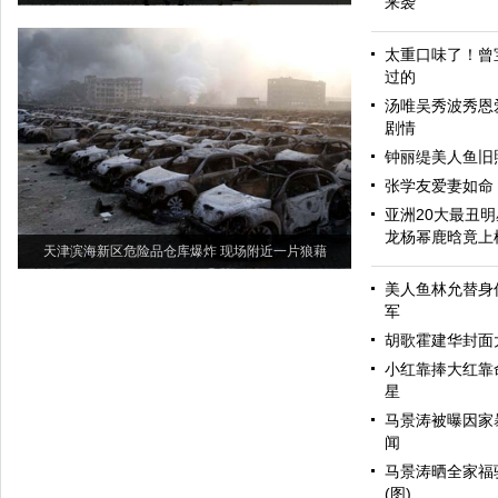
来袭
太重口味了！曾
过的
汤唯吴秀波秀恩爱
剧情
钟丽缇美人鱼旧照
张学友爱妻如命
亚洲20大最丑
龙杨幂鹿晗竟上
天津滨海新区危险品仓库爆炸 现场附近一片狼藉
美人鱼林允替身
军
胡歌霍建华封面大
小红靠捧大红靠
星
马景涛被曝因家
闻
马景涛晒全家福
(图)