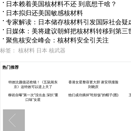
日本赖着美国核材料不还 到底想干啥？
日本拟归还美国敏感核材料
专家解读：日本储存核材料引发国际社会疑
日媒体：美将建议朝鲜把核材料转移到第三
聚焦核安全峰会：核材料安全引关注
标签：
核材料
日本
核武器
热门推荐
特效比颜值还抢镜！《五鼠闹东
香港女星整容更大胆 谢安琪撞脸
京》这特效可以逆上天了
刘晓庆
柳岩自曝"第一次"没出血 深扒“重
他们成功摘掉"吃软饭"的帽子(图)
口味”女星