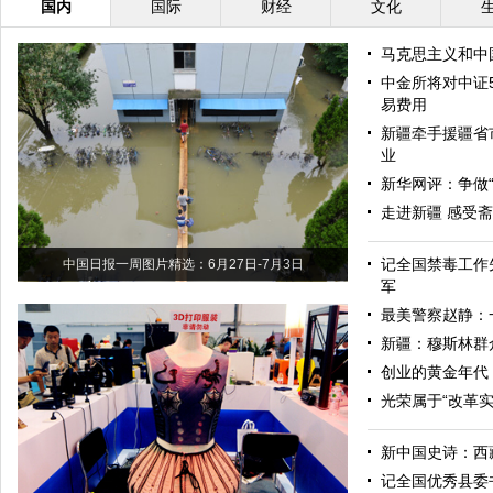
国内
国际
财经
文化
马克思主义和中
中金所将对中证
易费用
新疆牵手援疆省
业
新华网评：争做“
走进新疆 感受
记全国禁毒工作
中国日报一周图片精选：6月27日-7月3日
军
最美警察赵静：
新疆：穆斯林群
创业的黄金年代
光荣属于“改革实
新中国史诗：西
记全国优秀县委