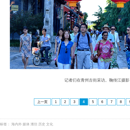
记者们在青州古街采访。鞠传江摄影
上一页
1
2
3
4
5
6
7
8
标签：
海内外
媒体
潍坊
历史
文化