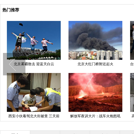
热门推荐
北京雾霾散去 迎蓝天白云
北京大红门桥附近起火
台
西安小伙毒驾北大街被查 三天前
解放军夜训大片：战车火炮怒吼
才染上K粉
彩光炫目