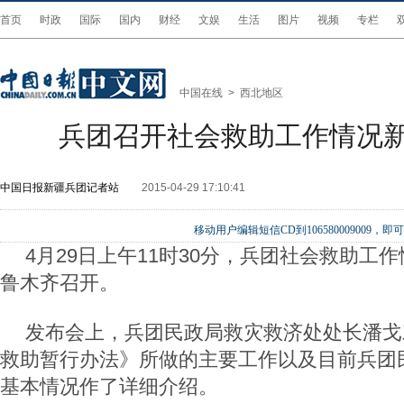
首页
时政
国际
国内
财经
文娱
生活
图片
视频
专栏
中国在线
>
西北地区
兵团召开社会救助工作情况
中国日报新疆兵团记者站
2015-04-29 17:10:41
移动用户编辑短信CD到106580009009
4
月
29
日上午
11
时
30
分，兵团社会救助工作
鲁木齐召开。
发布会上，兵团民政局救灾救济处处长潘戈
救助暂行办法》所做的主要工作以及目前兵团
基本情况作了详细介绍。