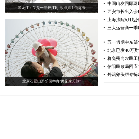
中国山友回顾珠
黑龙江：又是一年开江时 冰排排山倒海来
西安市长出入会
上海法院5月起
三大运营商一季
五一假期中东部
北京已发40万
将免费向农民工
信阳民政局回应“
外籍斧头帮专拣
北京石景山游乐园举办“再见摩天轮”