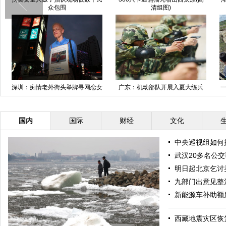
2人受伤(高清组图)
山谷中提水喝
雨桥塌了蓝田500村民出行
西安钟楼下现垃圾桶队列
图片故事
难 疑挖沙致垮塌
国内
国际
财经
文化
中央巡视组如何
武汉20多名公
明日起北京乞讨
九部门出意见整
新能源车补助额度
西藏地震灾区恢