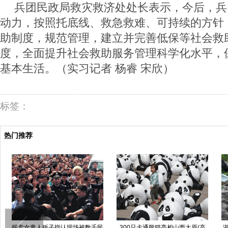
兵团民政局救灾救济处处长表示，今后，兵
动力，按照托底线、救急救难、可持续的方针
助制度，规范管理，建立并完善低保等社会救
度，全面提升社会救助服务管理科学化水平，
基本生活。（实习记者
杨睿
宋欣）
标签：
热门推荐
山发生落石事故致5人死亡
高清：学校水柜“断供” 上百小学生
西北国棉厂老