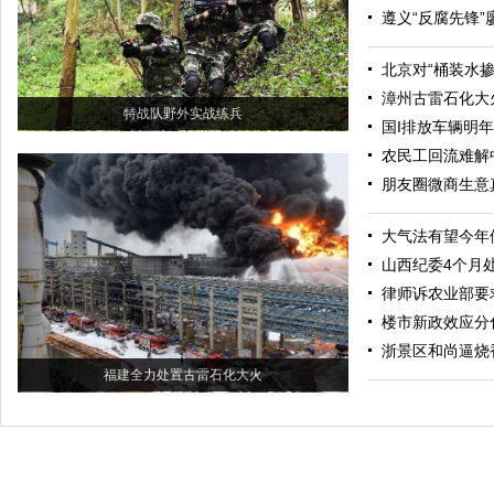
遵义“反腐先锋
北京对“桶装水
漳州古雷石化大
特战队野外实战练兵
国I排放车辆明年
农民工回流难解
朋友圈微商生意
大气法有望今年
山西纪委4个月处
律师诉农业部要
楼市新政效应分
浙景区和尚逼烧
福建全力处置古雷石化大火