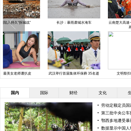
姚贝娜追思会在北京举行
黄金衬衣亮相西安
图片故事：“硬汉”背母打工
青海平安7名工人维修水管被困 4
人遇难
国内
国际
财经
文化
劳动定额定员国
第三批中央公车
鄂西多地遭受暴
数据显示中国人