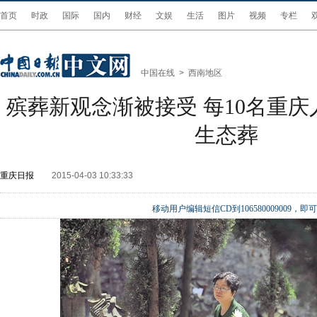
首页
时政
国际
国内
财经
文娱
生活
图片
视频
专栏
中国在线
>
西南地区
殡葬新观念渐被接受 每10名重庆
生态葬
重庆日报
2015-04-03 10:33:33
移动用户编辑短信CD到106580009009