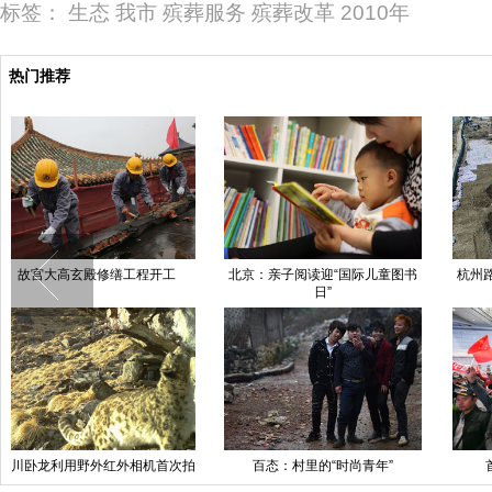
标签：
生态
我市
殡葬服务
殡葬改革
2010年
热门推荐
杭州路面塌陷 大坑占近全部车道
乌鲁木齐大雪纷飞30小时 重回“冬
季模式”
首批也门撤侨飞抵北京
浙江一老板耗时3月自制6米高“汽
重
车人”