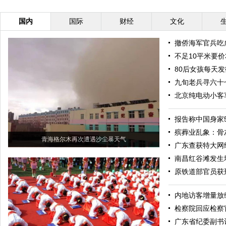
国内
国际
财经
文化
撤侨海军官兵吃
不足10平米要价
80后女孩每天
九旬老兵寻六十
北京纯电动小客
报告称中国身家5
殡葬业乱象：骨
青海格尔木再次遭遇沙尘暴天气
广东查获特大网
南昌红谷滩发生
原铁道部官员获
内地访客增量放缓
检察院回应检察
广东省纪委副书