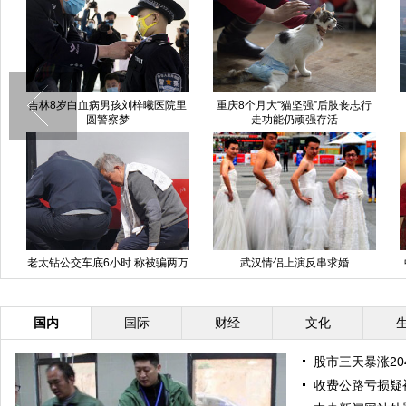
吉林8岁白血病男孩刘梓曦医院里
重庆8个月大“猫坚强”后肢丧志行
圆警察梦
走功能仍顽强存活
老太钻公交车底6小时 称被骗两万
武汉情侣上演反串求婚
元
国内
国际
财经
文化
股市三天暴涨20
收费公路亏损疑