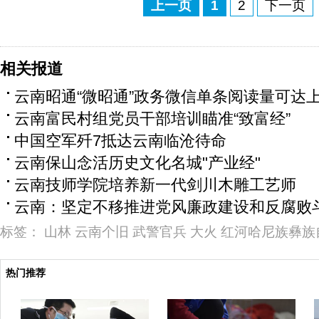
上一页
1
2
下一页
相关报道
云南昭通“微昭通”政务微信单条阅读量可达
云南富民村组党员干部培训瞄准“致富经”
中国空军歼7抵达云南临沧待命
云南保山念活历史文化名城"产业经"
云南技师学院培养新一代剑川木雕工艺师
云南：坚定不移推进党风廉政建设和反腐败
标签：
山林
云南个旧
武警官兵
大火
红河哈尼族彝族
热门推荐