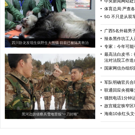
中央新闻网站处置
体育总局:严查
5G 不只是从双
广西5名外籍男
辣条黑作坊工人
四川卧龙发现生病野生大熊猫 目前已被隔离救治
专家：今年可能
最高法白皮书：
法对法院工作造
国家网信办组织
军队明确官兵合
联通回应央视曝
骚扰电话1分钟
故宫规定狭窄区
海南10余红头
黑河边防侦察兵雪地苦练“一刀封喉”