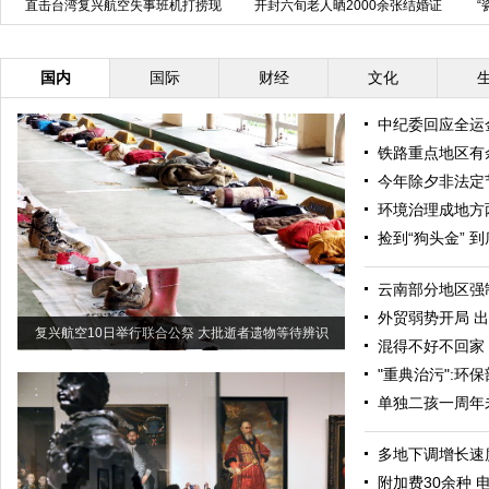
直击台湾复兴航空失事班机打捞现
开封六旬老人晒2000余张结婚证
“
场
盼众人珍视婚姻
国内
国际
财经
文化
中纪委回应全运
铁路重点地区有
今年除夕非法定
环境治理成地方
捡到“狗头金” 
云南部分地区强
外贸弱势开局 
复兴航空10日举行联合公祭 大批逝者遗物等待辨识
混得不好不回家
"重典治污":环
单独二孩一周年
多地下调增长速度
附加费30余种 