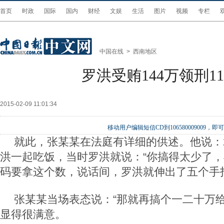
首页
时政
国际
国内
财经
文娱
生活
图片
视频
专栏
中国在线
>
西南地区
罗洪受贿144万领刑1
2015-02-09 11:01:34
移动用户编辑短信CD到106580009009
就此，张某某在法庭有详细的供述。他说：2
洪一起吃饭，当时罗洪就说：“你搞得太少了
码要拿这个数，说话间，罗洪就伸出了五个手
张某某当场表态说：“那就再搞个一二十万给你
显得很满意。