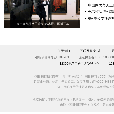
中国网民每天上
乞丐街头行乞骗
6家单位专项巡
“来自肖邦故乡的珍宝”艺术展在国博开幕
关于我们
互联网举报中心
视听节目许可证0108263
京公网安备11010500008
12300电信用户申诉受理中心
1
中国日报网版权说明：凡注明来源为“中国日报网：XXX（
许禁止转载、使用，违者必究。如需使用，请与010-8488
体，目的在于传播更多信息，其他媒体如
版权保护：本网登载的内容（包括文字、图片、多媒体资讯
未经中国日报网事先协议授权，禁止转载使用。给