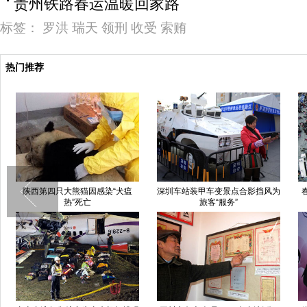
贵州铁路春运温暖回家路
标签：
罗洪
瑞天
领刑
收受
索贿
热门推荐
陕西第四只大熊猫因感染“犬瘟
深圳车站装甲车变景点合影挡风为
热”死亡
旅客“服务”