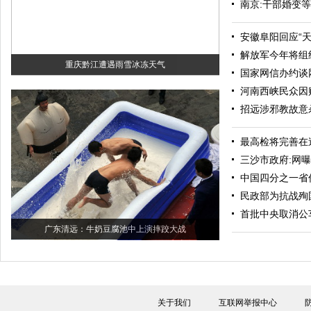
南京:干部婚变
安徽阜阳回应“
解放军今年将组
重庆黔江遭遇雨雪冰冻天气
国家网信办约谈
河南西峡民众因
招远涉邪教故意
最高检将完善在
三沙市政府:网
中国四分之一省份
民政部为抗战殉
首批中央取消公
广东清远：牛奶豆腐池中上演摔跤大战
关于我们
互联网举报中心