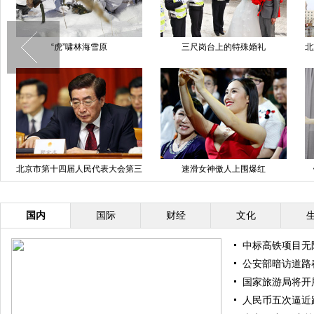
“虎”啸林海雪原
三尺岗台上的特殊婚礼
北京百荣世贸
第十四届人民代表大会第三
速滑女神傲人上围爆红
钢管舞国家
次会议闭幕
国内
国际
财经
文化
中标高铁项目无
公安部暗访道路
国家旅游局将开
人民币五次逼近