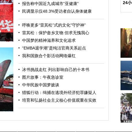
24
报告称中国近九成城市“亚健康”
民调显示仅48.3%受访者自认身体健康
呼唤更多“雷其松”式的文化“守护神”
雷其松：保护畲乡文物 但求无愧我心
中国梦的精神滋养和文化追求
“EMBA退学潮”是纯洁官商关系起点
我和国旗合个影活动网络爆红
冰书挑战走红 列出影响自己的十本书
图片故事：午夜急诊室
中华民族中国梦摭谈
猎狐行动：缉捕在逃境外经济犯罪嫌疑人
培育和弘扬社会主义核心价值观重在实效