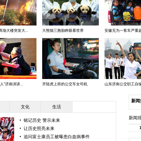
场大楼突发大...
大熊猫三胞胎睁眼看世界
安徽无为一客车严重超载 
”济南演讲...
开陆虎上班的公交车女司机
山东济南公交职工自编自
新闻
文化
生活
新闻
铭记历史 警示未来
让历史照亮未来
追问富士康员工被曝患白血病事件