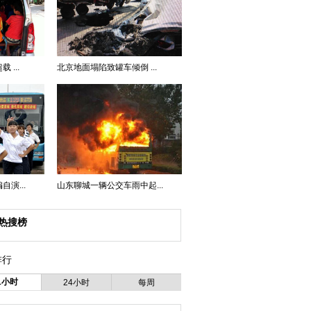
...
北京地面塌陷致罐车倾倒 ...
演...
山东聊城一辆公交车雨中起...
热搜榜
排行
1小时
24小时
每周