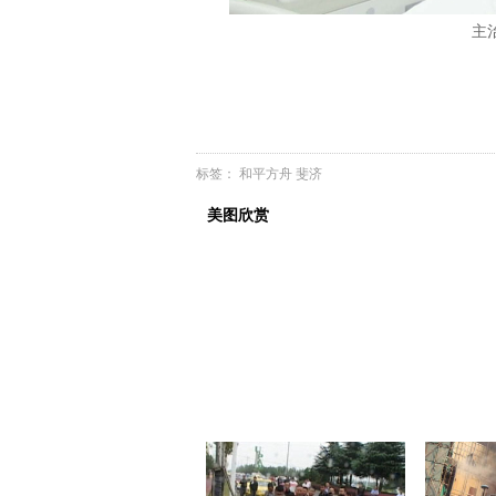
主
标签：
和平方舟
斐济
美图欣赏