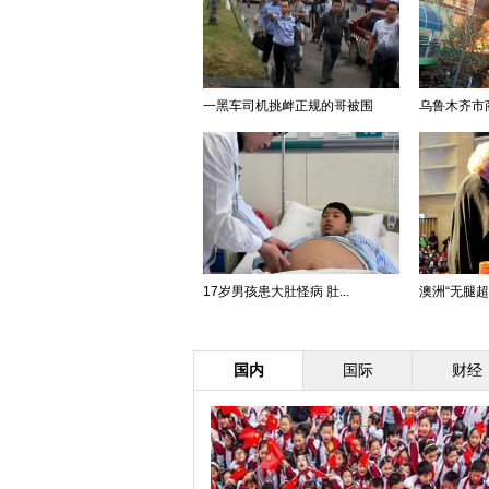
一黑车司机挑衅正规的哥被围
乌鲁木齐市商
17岁男孩患大肚怪病 肚...
澳洲“无腿超人
国内
国际
财经