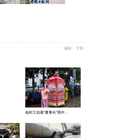
编辑： 于熙
临时工抬着“董事长”雨中...