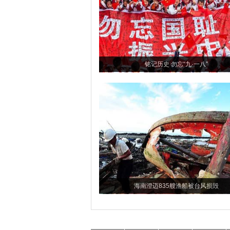
铭记历史 勿忘“九·一八”
海南澄迈835艘渔船被台风损毁