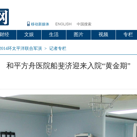
移动新媒体
中国搜索
财经
文娱
生活
图片
视频
专栏
2014环太平洋联合军演
>
记者专栏
和平方舟医院船斐济迎来入院“黄金期”