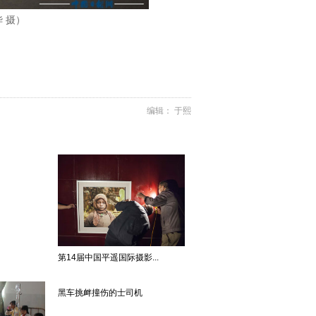
 摄）
编辑： 于熙
第14届中国平遥国际摄影...
黑车挑衅撞伤的士司机