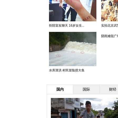
拒陪室友聊天 16岁女生...
实拍北京武警
阴雨难阻广场
水库泄洪 村民冒险捞大鱼
国内
国际
财经