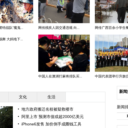
特战队“魔鬼...
网传残疾人因交通违规 向...
网传广西百余小学生餐后
舞 大妈地下...
中国人在澳洲打麻将排队买...
中国代表团举行升旗
新闻
文化
生活
新闻
地方政府搬迁名校被疑救楼市
阿里上市 预测市值或超2000亿美元
iPhone6发售 加价倒手成圈钱工具