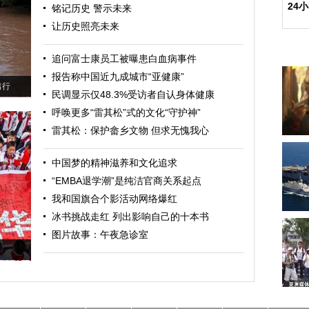
24
铭记历史 警示未来
让历史照亮未来
追问富士康员工被曝患白血病事件
报告称中国近九成城市“亚健康”
出行
民调显示仅48.3%受访者自认身体健康
呼唤更多“雷其松”式的文化“守护神”
雷其松：保护畲乡文物 但求无愧我心
中国梦的精神滋养和文化追求
“EMBA退学潮”是纯洁官商关系起点
我和国旗合个影活动网络爆红
冰书挑战走红 列出影响自己的十本书
图片故事：午夜急诊室