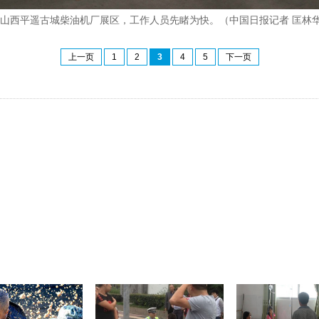
，山西平遥古城柴油机厂展区，工作人员先睹为快。（中国日报记者 匡林华
上一页
1
2
3
4
5
下一页