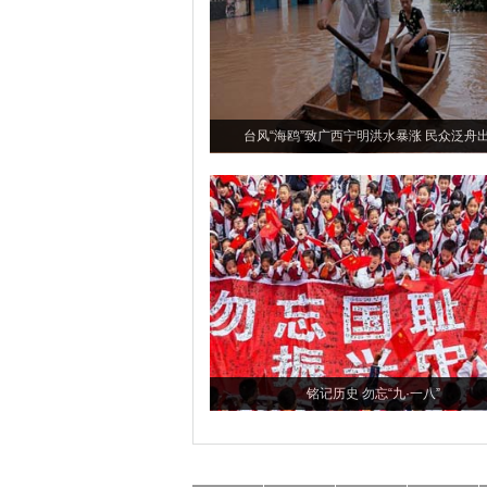
台风“海鸥”致广西宁明洪水暴涨 民众泛舟
铭记历史 勿忘“九·一八”