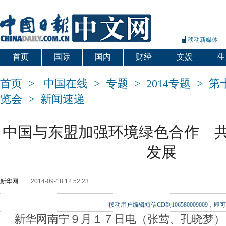
移动新媒体
首页
国际
国内
财经
文娱
生
首页
>
中国在线
>
专题
>
2014专题
>
第
览会
>
新闻速递
中国与东盟加强环境绿色合作 
发展
新华网
2014-09-18 12:52:23
移动用户编辑短信CD到106580009009
新华网南宁９月１７日电（张莺、孔晓梦）