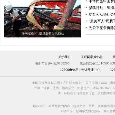
中华民族中国梦
猎狐行动：缉捕
培育和弘扬社会
“最美军人”周腾
为公平竞争拆除
海南澄迈835艘渔船被台风损毁
关于我们
互联网举报中心
视听节目许可证0108263
京公网安备11010500008
12300电信用户申诉受理中心
1
中国日报网版权说明：凡注明来源为“中国日报网：XXX（
许禁止转载、使用，违者必究。如需使用，请与010-8488
体，目的在于传播更多信息，其他媒体如
版权保护：本网登载的内容（包括文字、图片、多媒体资讯
未经中国日报网事先协议授权，禁止转载使用。给