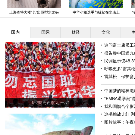
上海奇特大楼“长”出巨型水龙头
中华小姐选手与鲸鲨在水底上
演“人鱼情未了”
国内
国际
财经
文化
追问富士康员工
报告称中国近九
民调显示仅48.
呼唤更多“雷其松
雷其松：保护畲
中国梦的精神滋
“EMBA退学潮
铭记历史 勿忘“九·一八”
我和国旗合个影
冰书挑战走红 
图片故事：午夜