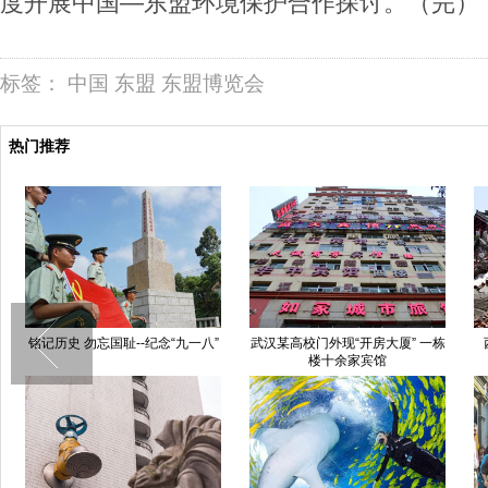
度开展中国—东盟环境保护合作探讨。（完）
标签：
中国
东盟
东盟博览会
热门推荐
铭记历史 勿忘国耻--纪念“九一八”
武汉某高校门外现“开房大厦” 一栋
楼十余家宾馆