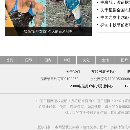
中联航：没证据
关于征集全国志
中国之友卡尔逊
探访中秋节前市
曾经“篮球女孩” 今天的百米冠军
首页
国际
国内
财经
文化
生活
图片
关于我们
互联网举报中心
视听节目许可证0108263
京公网安备11010500008
12300电信用户申诉受理中心
1
中国日报网版权说明：凡注明来源为“中国日报网：XXX（
许禁止转载、使用，违者必究。如需使用，请与010-8488
体，目的在于传播更多信息，其他媒体如
版权保护：本网登载的内容（包括文字、图片、多媒体资讯