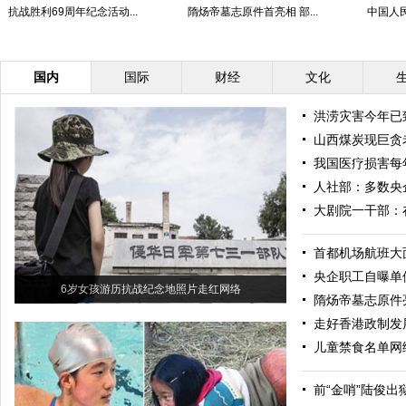
抗战胜利69周年纪念活动...
隋炀帝墓志原件首亮相 部...
中国人民
国内
国际
财经
文化
洪涝灾害今年已
山西煤炭现巨贪
我国医疗损害每
人社部：多数央
大剧院一干部：
首都机场航班大
央企职工自曝单
6岁女孩游历抗战纪念地照片走红网络
隋炀帝墓志原件
走好香港政制发
儿童禁食名单网
前“金哨”陆俊出