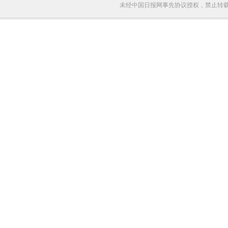
未经中国日报网事先协议授权，禁止转载使用。给