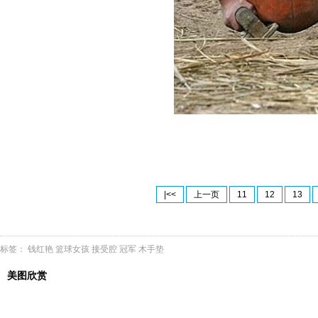
|<<
上一页
11
12
13
标签：
钱红艳
篮球女孩
接受腔
冠军
木手垫
美图欣赏