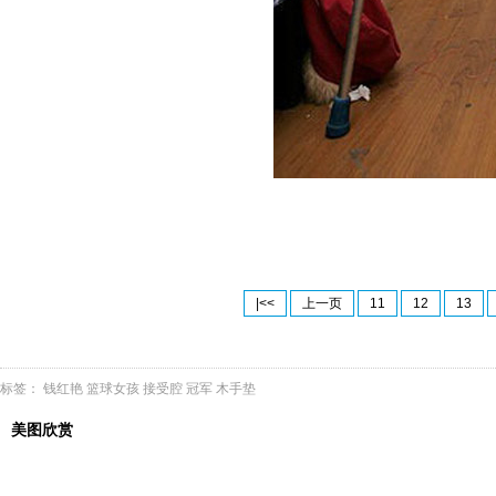
|<<
上一页
11
12
13
标签：
钱红艳
篮球女孩
接受腔
冠军
木手垫
美图欣赏