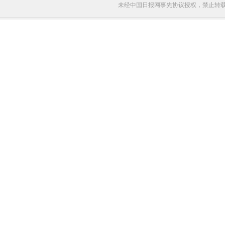
未经中国日报网事先协议授权，禁止转载使用。给