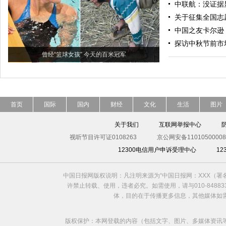
中联航：没证据
关于征集全国志
中国之友卡尔逊
探访中秋节前市
曾经“篮球女孩” 今天的百米冠军
首页
国际
国内
财经
文化
生活
图片
关于我们
互联网举报中心
视听节目许可证0108263
京公网安备11010500008
12300电信用户申诉受理中心
1
中国日报网版权说明：凡注明来源为“中国日报网：XXX（
许禁止转载、使用，违者必究。如需使用，请与010-8488
体，目的在于传播更多信息，其他媒体如
版权保护：本网登载的内容（包括文字、图片、多媒体资讯