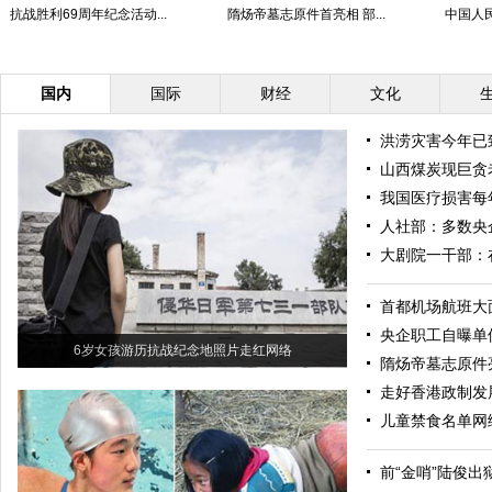
抗战胜利69周年纪念活动...
隋炀帝墓志原件首亮相 部...
中国人民
国内
国际
财经
文化
洪涝灾害今年已
山西煤炭现巨贪
我国医疗损害每
人社部：多数央
大剧院一干部：
首都机场航班大
央企职工自曝单
6岁女孩游历抗战纪念地照片走红网络
隋炀帝墓志原件
走好香港政制发
儿童禁食名单网
前“金哨”陆俊出