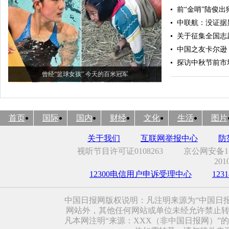
前“金哨”陆俊出
中联航：没证据
关于征集全国志
中国之友卡尔逊
探访中秋节前市
曾经“篮球女孩” 今天的百米冠军
首页
国际
国内
财经
文化
生活
图片
关于我们
互联网举报中心
防
视听节目许可证0108263
京公网安备110
201
12300电信用户申诉受理中心
12
中国日报网版权说明：凡注明来源为“中国日
网站外，其他任何网站或单位未经允许禁止转载、
凡本网注明“来源：XXX（非中国日报网）