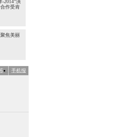
-2014”演
美合作受肯
体聚焦美丽
苏
手机报