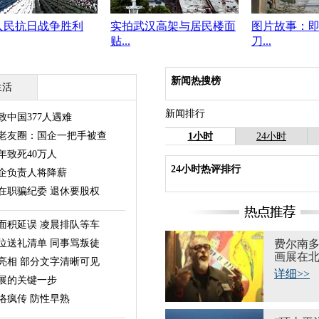
人民抗日战争胜利
实拍武汉高架与居民楼面
图片故事：
贴...
刀...
新闻热搜榜
生活
新闻排行
中国377人遇难
老友圈：国企一把手被查
1小时
24小时
年致死40万人
24小时热评排行
企负责人将降薪
在职骗纪委 退休要股权
面积延误 凌晨排队等车
位送礼清单 同事骂叛徒
费尔南多
画展在
亮相 部分文字清晰可见
详细>>
展的关键一步
络疯传 防性早熟