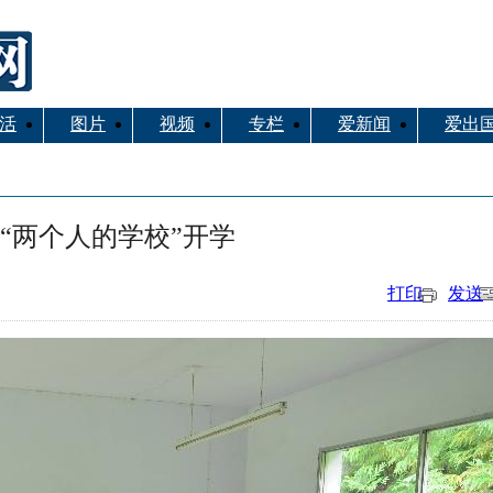
活
图片
视频
专栏
爱新闻
爱出
“两个人的学校”开学
打印
发送