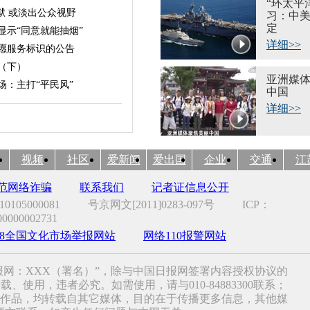
“环太平洋
狱 或淡出公众视野
习：中
定
显示“同意就能抽烟”
详细>>
愿服务标识的公告
（下）
亚洲媒
场：主打“平民风”
中国
详细>>
视频
社区
爱新闻
爱出国
企业
交通
江
范网络诈骗
联系我们
记者证信息公开
105000081
号京网文[2011]0283-097号
ICP：
00000002731
318全国文化市场举报网站
网络110报警网站
报网：XXX（署名）”，除与中国日报网签署内容授权协议的
使用，违者必究。如需使用，请与010-84883300联系；
”的作品，均转载自其它媒体，目的在于传播更多信息，其他媒