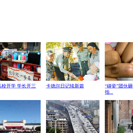
高校开学 学长开三
卡德尔日记续新篇
“碰瓷”团伙
指...