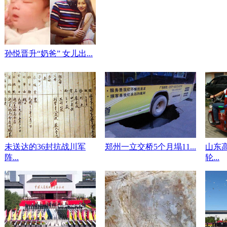
孙悦晋升“奶爸” 女儿出...
未送达的36封抗战川军
郑州一立交桥5个月塌11...
山东
阵...
轮...