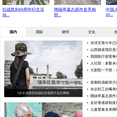
抗战胜利69周年纪念活
隋炀帝墓志原件首亮相
中国
69...
动...
部...
国内
国际
财经
文化
洪涝灾害今年已致
山西煤炭现巨贪
我国医疗损害每
人社部：多数央
大剧院一干部：
首都机场航班大
央企职工自曝单
6岁女孩游历抗战纪念地照片走红网络
隋炀帝墓志原件
走好香港政制发
儿童禁食名单网