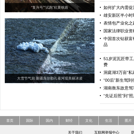
如何扩大内需促
“复兴号”“试跑”杭黄铁路
雄安新区半小时
表情包产业化之
国家法律职业资
中国首次钻获富
品
51岁泥瓦匠带工
费
洞庭湖3万亩“私
大雪节气前 新疆库尔勒孔雀河现美丽冰凌
“00后”新生驾
湖南衡东故意驾
“先证后照”到“
首页
国际
国内
财经
文化
生活
图片
关于我们
互联网举报中心