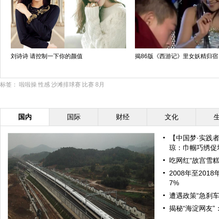
刘诗诗 请控制一下你的颜值
揭86版《西游记》里女妖精归宿
标签：
啦啦操
性感
沙滩排球赛
比赛
8月
国内
国际
财经
文化
【中国梦·实践
琼：巾帼巧绣促增
吃网红“故宫雪糕
2008年至20
7%
遭遇政策“急刹车
揭秘“海淀网友