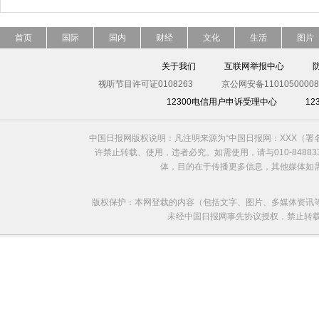
首页
国际
国内
财经
文化
生活
图片
关于我们
互联网举报中心
视听节目许可证0108263
京公网安备11010500008
12300电信用户申诉受理中心
1
中国日报网版权说明：凡注明来源为“中国日报网：XXX（
许禁止转载、使用，违者必究。如需使用，请与010-8488
体，目的在于传播更多信息，其他媒体如
版权保护：本网登载的内容（包括文字、图片、多媒体资讯
未经中国日报网事先协议授权，禁止转载使用。给