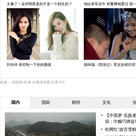
太像了！这些明星真的不是一个妈生的？
他比朱军还牛 和董卿相爱过 因
刘诗诗 请控制一下你的颜值
揭86版《西游记》里女妖精归宿
标签：
啦啦操
性感
沙滩排球赛
比赛
8月
国内
国际
财经
文化
【中国梦·实践
琼：巾帼巧绣促增
吃网红“故宫雪糕