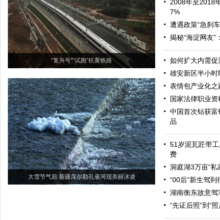
2008年至20
7%
遭遇政策“急刹车
揭秘“海淀网友
如何扩大内需促
“复兴号”“试跑”杭黄铁路
雄安新区半小时
表情包产业化之
国家法律职业资
中国首次钻获富
品
51岁泥瓦匠带工
费
洞庭湖3万亩“私
大雪节气前 新疆库尔勒孔雀河现美丽冰凌
“00后”新生驾
湖南衡东故意驾
“先证后照”到“