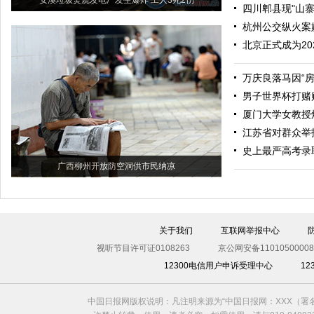
安溪垃圾焚烧发电厂发生爆炸 工人3死2伤
四川郫县现"山寨
杭州公交纵火案
北京正式成为2
万庆良落马因“房
男子世界杯打赌
厦门大学女教授
江苏省对群众举
史上最严高考录
广西柳州开放防空洞供市民纳凉
关于我们
互联网举报中心
视听节目许可证0108263
京公网安备11010500008
12300电信用户申诉受理中心
1
中国日报网版权说明：凡注明来源为“中国日报网：XXX（