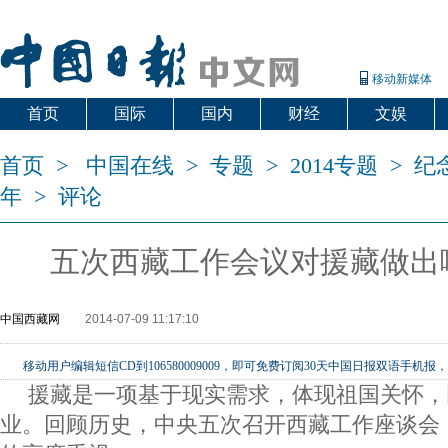
移动新媒体
首页
国际
国内
财经
文娱
首页
>
中国在线
>
专题
>
2014专题
>
纪
年
>
评论
五次西藏工作会议对援藏做出
中国西藏网
2014-07-09 11:17:10
移动用户编辑短信CD到106580009009，即可免费订阅30天中国日报双语手
援藏是一项基于现实需求，体现祖国关怀，
业。回顾历史，中央五次召开西藏工作座谈会