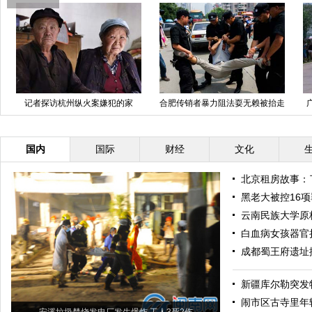
闹市区古寺里年轻和尚的现代生活
杭州公交纵火案嫌疑人最后手机短
[组图]
信曝光[图]
国内
国际
财经
文化
北京租房故事：
黑老大被控16项
云南民族大学原
白血病女孩器官
成都蜀王府遗址
新疆库尔勒突发
闹市区古寺里年