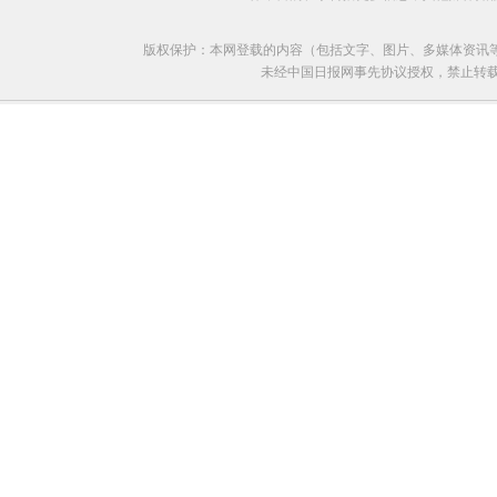
版权保护：本网登载的内容（包括文字、图片、多媒体资讯
未经中国日报网事先协议授权，禁止转载使用。给