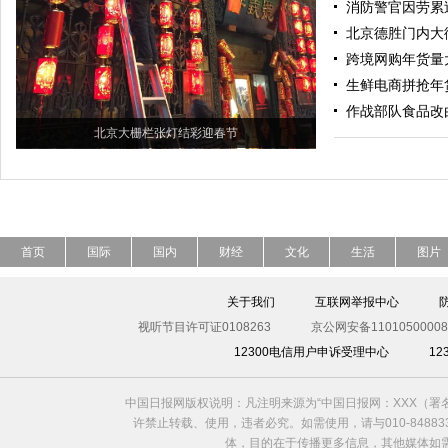
消防警官因劳累
北京德胜门内大
跨境网购年货量
生鲜电商拼抢年
作战部队食品改
北京大栅栏张灯结彩迎春节
首页
国际
国内
财经
文化
生活
图片
关于我们
互联网举报中心
视听节目许可证0108263
京公网安备11010500008
12300电信用户申诉受理中心
1
中国日报网版权说明：凡注明来源为“中国日报网：XXX（
许禁止转载、使用，违者必究。如需使用，请与010-8488
体，目的在于传播更多信息，其他媒体如