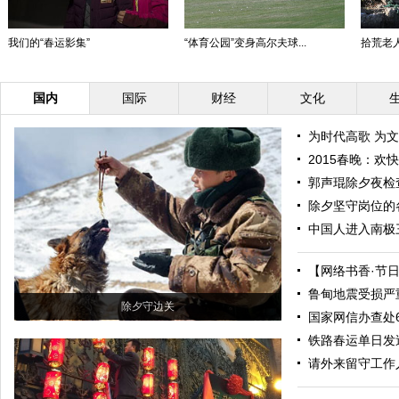
我们的“春运影集”
“体育公园”变身高尔夫球...
拾荒老人
国内
国际
财经
文化
为时代高歌 为
2015春晚：欢
郭声琨除夕夜检
除夕坚守岗位的
中国人进入南极
【网络书香·节日
鲁甸地震受损严
除夕守边关
国家网信办查处
铁路春运单日发
请外来留守工作