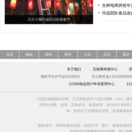
生鲜电商拼抢年
作战部队食品改
北京大栅栏张灯结彩迎春节
首页
国际
国内
财经
文化
生活
图片
关于我们
互联网举报中心
视听节目许可证0108263
京公网安备11010500008
12300电信用户申诉受理中心
1
中国日报网版权说明：凡注明来源为“中国日报网：XXX（
许禁止转载、使用，违者必究。如需使用，请与010-8488
体，目的在于传播更多信息，其他媒体如
版权保护：本网登载的内容（包括文字、图片、多媒体资讯
未经中国日报网事先协议授权，禁止转载使用。给