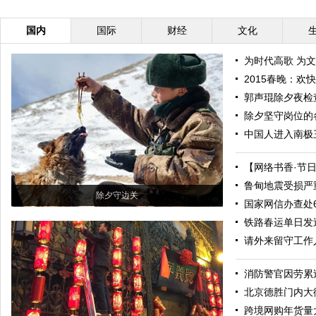
国内
国际
财经
文化
为时代高歌 为
2015春晚：欢
郭声琨除夕夜检
除夕坚守岗位的
中国人进入南极
【网络书香·节日
鲁甸地震受损严
除夕守边关
国家网信办查处
铁路春运单日发
请外来留守工作
消防警官因劳累
北京德胜门内大
跨境网购年货量