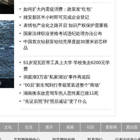
如何扩大内需促消费：政策发“红包”
雄安新区半小时即可完成企业登记
表情包产业化之路开启 知识产权保护需重视
国家法律职业资格考试违纪处理办法公布
中国首次钻获富钴结壳厚度超30厘米岩芯样
品
51岁泥瓦匠带工具上大学 学校免去6200元学
费
洞庭湖3万亩“私家湖泊”事件再追踪
凌
“00后”新生驾到行李箱里装进整个“商场”
湖南衡东故意驾车伤人恶性案已致11死
“先证后照”到“照后减证”变了什么
文化
生活
图片
视频
社区
爱新闻
爱出国
们
互联网举报中心
防范网络诈骗
联系我们
记者证信息公