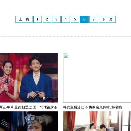
上一页
1
2
3
4
5
6
7
下一页
军还牛 和董卿相爱过 因一句话被封杀
韩女主播爆红 不协调魔鬼身材J杯吸睛