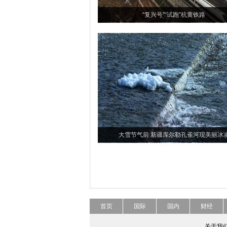
“复兴号”“试跑”杭黄铁路
大雪节气前 新疆库尔勒孔雀河现美丽冰
首页
国际
国内
财经
关于我