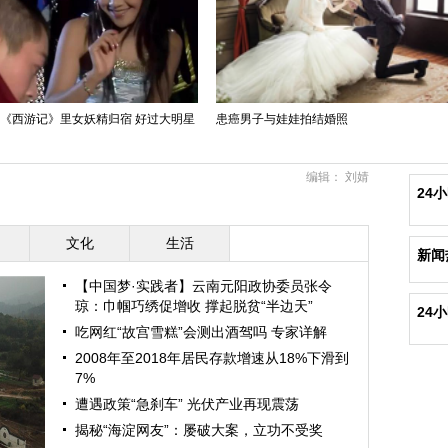
版《西游记》里女妖精归宿 好过大明星
患癌男子与娃娃拍结婚照
编辑： 刘婧
24
文化
生活
新闻
【中国梦·实践者】云南元阳政协委员张令
琼：巾帼巧绣促增收 撑起脱贫“半边天”
24
吃网红“故宫雪糕”会测出酒驾吗 专家详解
2008年至2018年居民存款增速从18%下滑到
7%
遭遇政策“急刹车” 光伏产业再现震荡
揭秘“海淀网友”：屡破大案，立功不受奖