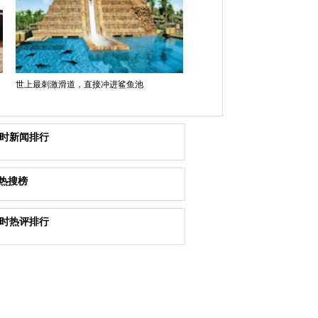
世上最刺激滑道，直接冲进鲨鱼池
小时新闻排行
热搜榜
小时热评排行