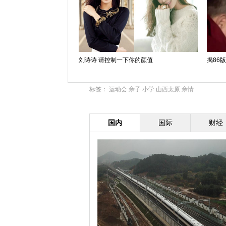
刘诗诗 请控制一下你的颜值
揭86
标签：
运动会
亲子
小学
山西太原
亲情
国内
国际
财经