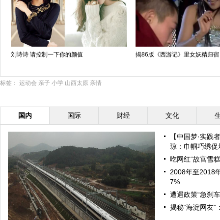
刘诗诗 请控制一下你的颜值
揭86版《西游记》里女妖精归宿
标签：
运动会
亲子
小学
山西太原
亲情
国内
国际
财经
文化
【中国梦·实践
琼：巾帼巧绣促增
吃网红“故宫雪糕
2008年至20
7%
遭遇政策“急刹车
揭秘“海淀网友