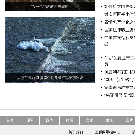
如何扩大内需促
“复兴号”“试跑”杭黄铁路
雄安新区半小时
表情包产业化之
国家法律职业资
中国首次钻获富
品
51岁泥瓦匠带工
费
洞庭湖3万亩“私
大雪节气前 新疆库尔勒孔雀河现美丽冰凌
“00后”新生驾
湖南衡东故意驾
“先证后照”到“
首页
国际
国内
财经
文化
生活
图片
关于我们
互联网举报中心