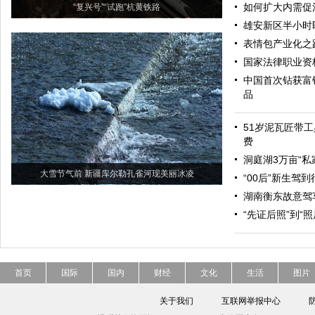
如何扩大内需促
“复兴号”“试跑”杭黄铁路
雄安新区半小时
表情包产业化之
国家法律职业资
中国首次钻获富
品
51岁泥瓦匠带工
费
洞庭湖3万亩“私
大雪节气前 新疆库尔勒孔雀河现美丽冰凌
“00后”新生驾
湖南衡东故意驾
“先证后照”到“
首页
国际
国内
财经
文化
生活
图片
关于我们
互联网举报中心