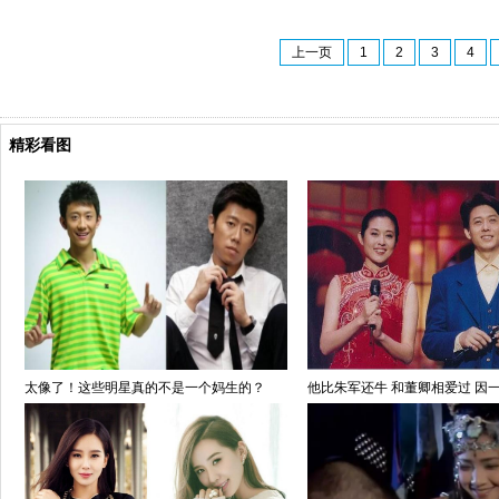
上一页
1
2
3
4
精彩看图
太像了！这些明星真的不是一个妈生的？
他比朱军还牛 和董卿相爱过 因