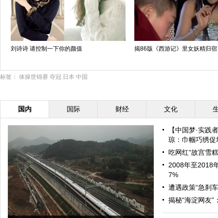
刘诗诗 请控制一下你的颜值
揭86版《西游记》里女妖精归宿
标签：
体操世锦赛
夺冠
日本
中国
国内
国际
财经
文化
【中国梦·实践
琼：巾帼巧绣促增
吃网红“故宫雪糕
2008年至20
7%
遭遇政策“急刹车
揭秘“海淀网友