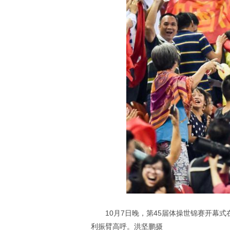
10月7日晚，第45届体操世锦赛开幕
利振臂高呼。洪坚鹏摄