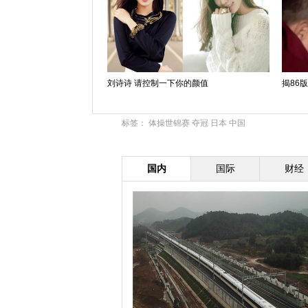
刘诗诗 请控制一下你的颜值
揭86
标签：
体操世锦赛
夺冠
日本
中国
国内
国际
财经