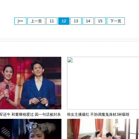
|<<
上一页
11
12
13
14
15
下一页
军还牛 和董卿相爱过 因一句话被封杀
韩女主播爆红 不协调魔鬼身材J杯吸睛