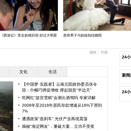
版《西游记》里女妖精归宿 好过大明星
患癌男子与娃娃拍结婚照
编辑： 刘婧
24
文化
生活
新闻
【中国梦·实践者】云南元阳政协委员张令
琼：巾帼巧绣促增收 撑起脱贫“半边天”
24
吃网红“故宫雪糕”会测出酒驾吗 专家详解
2008年至2018年居民存款增速从18%下滑到
7%
遭遇政策“急刹车” 光伏产业再现震荡
揭秘“海淀网友”：屡破大案，立功不受奖