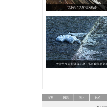
“复兴号”“试跑”杭黄铁路
大雪节气前 新疆库尔勒孔雀河现美丽冰
首页
国际
国内
财经