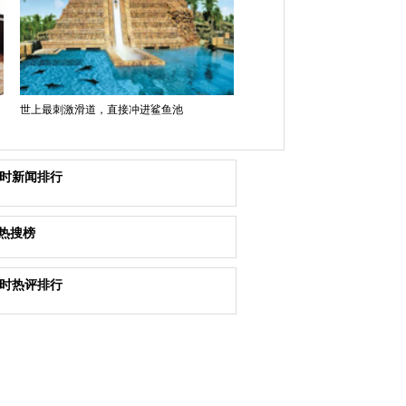
世上最刺激滑道，直接冲进鲨鱼池
小时新闻排行
热搜榜
小时热评排行