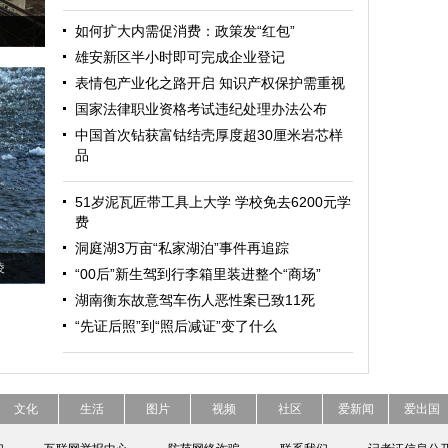
如何扩大内需促消费：政策发“红包”
雄安新区半小时即可完成企业登记
表情包产业化之路开启 知识产权保护需重视
国家法律职业资格考试违纪处理办法公布
中国首次钻获富钴结壳厚度超30厘米岩芯样
品
51岁泥瓦匠带工具上大学 学校免去6200元学
费
洞庭湖3万亩“私家湖泊”事件再追踪
凌
“00后”新生驾到行李箱里装进整个“商场”
湖南衡东故意驾车伤人恶性案已致11死
“先证后照”到“照后减证”变了什么
文化
生活
图片
视频
社区
爱新闻
爱出国