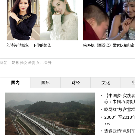
刘诗诗 请控制一下你的颜值
揭86版《西游记》里女妖精归宿
标签：
奶爸
孙悦
爱妻
女儿
晋升
国内
国际
财经
文化
【中国梦·实践
琼：巾帼巧绣促增
吃网红“故宫雪糕
2008年至20
7%
遭遇政策“急刹车