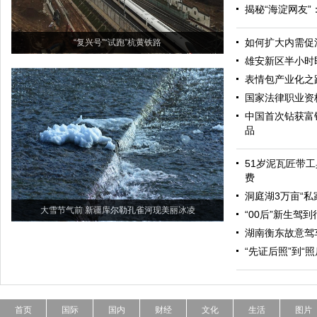
揭秘“海淀网友
如何扩大内需促
“复兴号”“试跑”杭黄铁路
雄安新区半小时
表情包产业化之
国家法律职业资
中国首次钻获富
品
51岁泥瓦匠带工
费
洞庭湖3万亩“私
大雪节气前 新疆库尔勒孔雀河现美丽冰凌
“00后”新生驾
湖南衡东故意驾
“先证后照”到“
首页
国际
国内
财经
文化
生活
图片