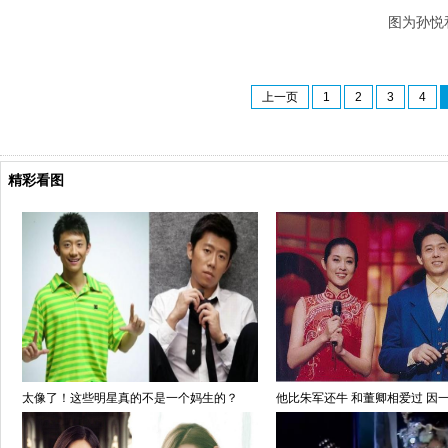
图为孙悦和
上一页
1
2
3
4
精彩看图
太像了！这些明星真的不是一个妈生的？
他比朱军还牛 和董卿相爱过 因