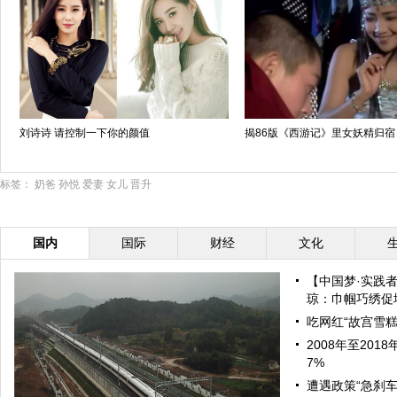
刘诗诗 请控制一下你的颜值
揭86版《西游记》里女妖精归宿
标签：
奶爸
孙悦
爱妻
女儿
晋升
国内
国际
财经
文化
【中国梦·实践
琼：巾帼巧绣促增
吃网红“故宫雪糕
2008年至20
7%
遭遇政策“急刹车