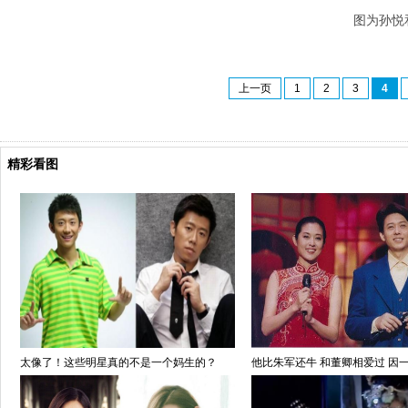
图为孙悦和
上一页
1
2
3
4
精彩看图
太像了！这些明星真的不是一个妈生的？
他比朱军还牛 和董卿相爱过 因