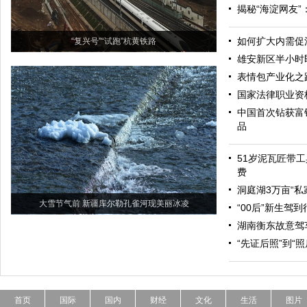
揭秘“海淀网友
如何扩大内需促
“复兴号”“试跑”杭黄铁路
雄安新区半小时
表情包产业化之
国家法律职业资
中国首次钻获富
品
51岁泥瓦匠带工
费
洞庭湖3万亩“私
大雪节气前 新疆库尔勒孔雀河现美丽冰凌
“00后”新生驾
湖南衡东故意驾
“先证后照”到“
首页
国际
国内
财经
文化
生活
图片