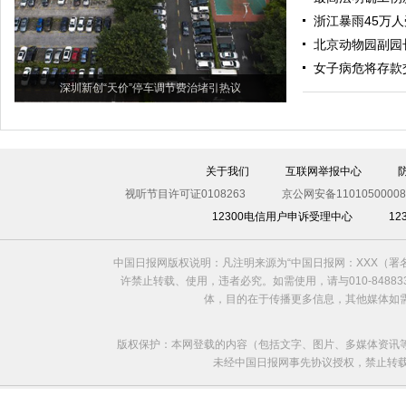
浙江暴雨45万人
北京动物园副园
女子病危将存款
深圳新创“天价”停车调节费治堵引热议
关于我们
互联网举报中心
视听节目许可证0108263
京公网安备11010500008
12300电信用户申诉受理中心
1
中国日报网版权说明：凡注明来源为“中国日报网：XXX（
许禁止转载、使用，违者必究。如需使用，请与010-8488
体，目的在于传播更多信息，其他媒体如
版权保护：本网登载的内容（包括文字、图片、多媒体资讯
未经中国日报网事先协议授权，禁止转载使用。给