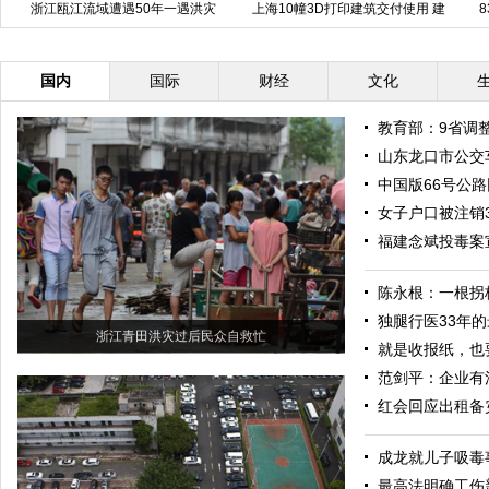
浙江瓯江流域遭遇50年一遇洪灾
上海10幢3D打印建筑交付使用 建
造过程仅24个小时
国内
国际
财经
文化
教育部：9省调
山东龙口市公交
中国版66号公
女子户口被注销
福建念斌投毒案
陈永根：一根拐
独腿行医33年
浙江青田洪灾过后民众自救忙
就是收报纸，也
范剑平：企业有
红会回应出租备
成龙就儿子吸毒
最高法明确工伤