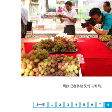
网媒记者将镜头对准葡萄。
上一页
1
2
3
4
5
6
7
8