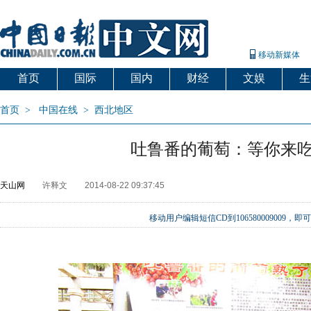
移动新媒体
首页
国际
国内
财经
文娱
生
首页
>
中国在线
>
西北地区
吐鲁番的葡萄：等你来
天山网
许释文
2014-08-22 09:37:45
移动用户编辑短信CD到106580009009