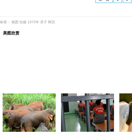
标签：
截图
拍摄
1970年
亲子
网页
美图欣赏