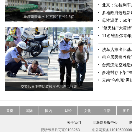
北京：法拉利车
多地政府违规新
重庆建豪华水上“宫殿” 耗资1.5亿
母性温柔：50
“擎天柱”“大黄
11名维吾尔青
洗车店推出比基
租户居民楼养数
台湾澎湖空难造成
多地封存下架“
云南“乌龟壳”
交警烈日下苦劝装残疾乞丐自己行走
首页
国际
国内
财经
文化
生活
图片
关于我们
互联网举报中心
视听节目许可证0108263
京公网安备11010500008