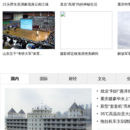
21头野生亚洲象现身云南江城
直击“高墙”内的神秘生活
重庆特警
山东五千“考研大军”体育...
摄影师定格海浪绝美瞬间
解放军
国内
国际
财经
文化
就业“利好”惠泽
重庆建豪华水上“宫
新型“套套机”亮
35℃高温自贡
拖拉机车主刮蹭