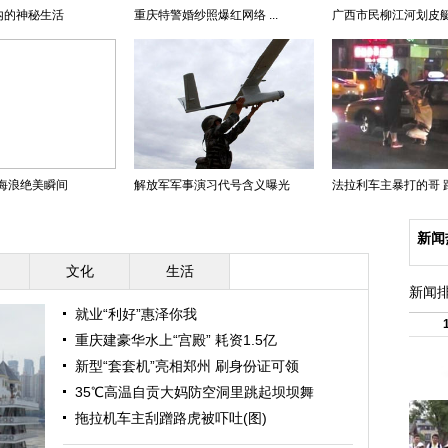
内的神秘生活
重庆特警婚纱照爆红网络 ...
广西市民柳江河划皮艇夜
海浪绝美瞬间
解放军军事演习代号含义曝光
法拉利车主暴打的哥 路人
新闻
文化
生活
新闻
就业“利好”惠泽你我
重庆建豪华水上“宫殿” 耗资1.5亿
新型“套套机”亮相郑州 刷身份证可领
35℃高温自贡大妈防空洞里跳起坝坝舞
拖拉机车主刮蹭路虎被吓吐(图)