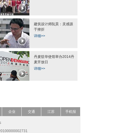
建筑设计师阮昊：灵感源
于挫折
详细>>
丹麦驻华使馆举办2014丹
麦开放日
详细>>
企业
交通
江苏
手机报
开
0100000002731