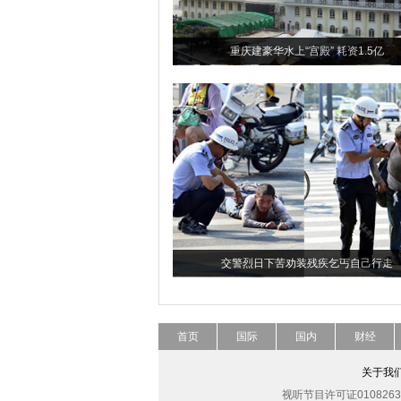
重庆建豪华水上“宫殿” 耗资1.5亿
交警烈日下苦劝装残疾乞丐自己行走
首页
国际
国内
财经
关于我
视听节目许可证0108263