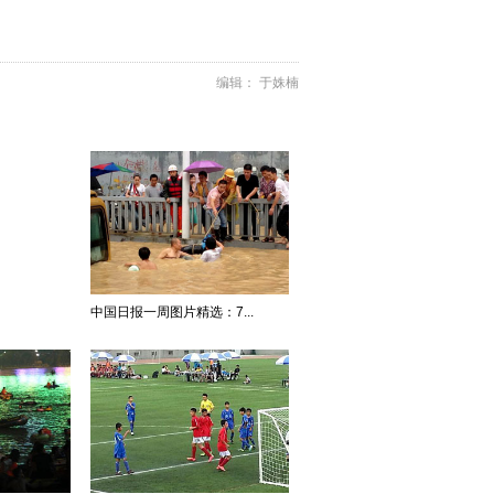
编辑： 于姝楠
中国日报一周图片精选：7...