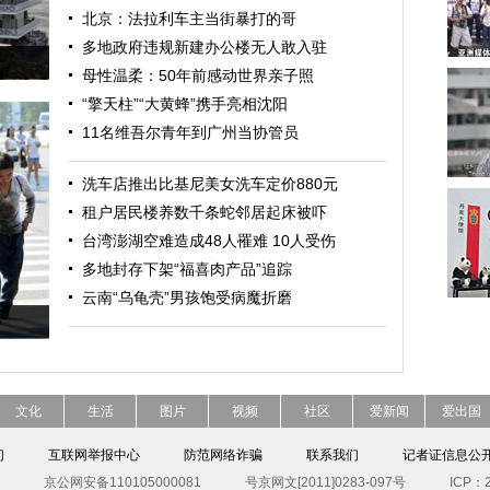
北京：法拉利车主当街暴打的哥
多地政府违规新建办公楼无人敢入驻
母性温柔：50年前感动世界亲子照
“擎天柱”“大黄蜂”携手亮相沈阳
11名维吾尔青年到广州当协管员
洗车店推出比基尼美女洗车定价880元
租户居民楼养数千条蛇邻居起床被吓
台湾澎湖空难造成48人罹难 10人受伤
多地封存下架“福喜肉产品”追踪
云南“乌龟壳”男孩饱受病魔折磨
文化
生活
图片
视频
社区
爱新闻
爱出国
们
互联网举报中心
防范网络诈骗
联系我们
记者证信息公
京公网安备110105000081
号京网文[2011]0283-097号
ICP：2