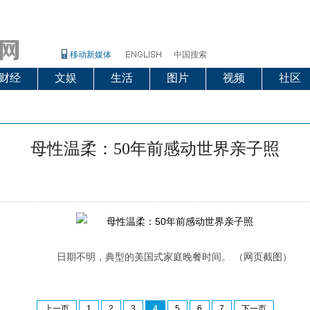
移动新媒体
中国搜索
财经
文娱
生活
图片
视频
社区
母性温柔：50年前感动世界亲子照
日期不明，典型的美国式家庭晚餐时间。 （网页截图）
上一页
1
2
3
4
5
6
7
下一页