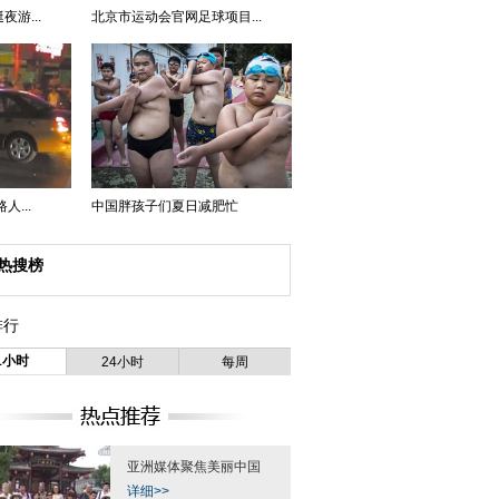
游...
北京市运动会官网足球项目...
...
中国胖孩子们夏日减肥忙
热搜榜
排行
1小时
24小时
每周
亚洲媒体聚焦美丽中国
详细>>