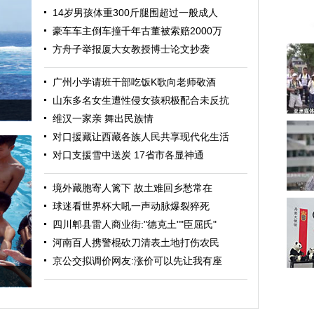
14岁男孩体重300斤腿围超过一般成人
豪车车主倒车撞千年古董被索赔2000万
方舟子举报厦大女教授博士论文抄袭
广州小学请班干部吃饭K歌向老师敬酒
山东多名女生遭性侵女孩积极配合未反抗
维汉一家亲 舞出民族情
对口援藏让西藏各族人民共享现代化生活
对口支援雪中送炭 17省市各显神通
境外藏胞寄人篱下 故土难回乡愁常在
球迷看世界杯大吼一声动脉爆裂猝死
四川郫县雷人商业街:"德克土""臣屈氏"
河南百人携警棍砍刀清表土地打伤农民
京公交拟调价网友:涨价可以先让我有座