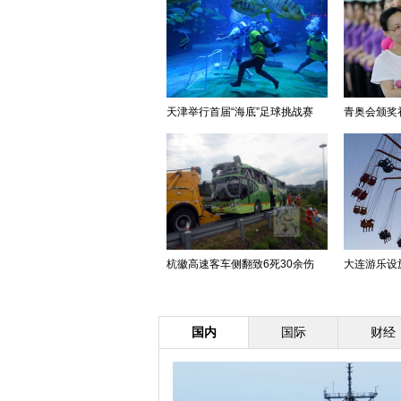
天津举行首届“海底”足球挑战赛
青奥会颁奖
杭徽高速客车侧翻致6死30余伤
大连游乐设
国内
国际
财经