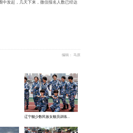
圈中发起，几天下来，微信报名人数已经达
编辑： 马原
辽宁舰少数民族女舰员训练...