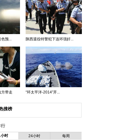
预...
陕西退役特警犯下连环强奸...
检方带走
“环太平洋-2014”开...
热搜榜
排行
1小时
24小时
每周