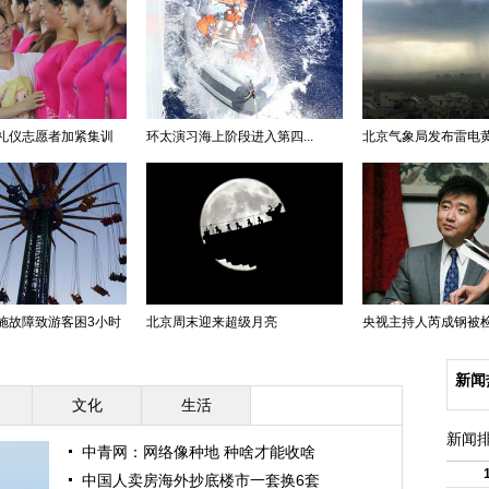
礼仪志愿者加紧集训
环太演习海上阶段进入第四...
北京气象局发布雷电黄色
施故障致游客困3小时
北京周末迎来超级月亮
央视主持人芮成钢被
新闻
文化
生活
新闻
中青网：网络像种地 种啥才能收啥
中国人卖房海外抄底楼市一套换6套