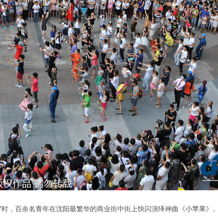
当晚7时，百余名青年在沈阳最繁华的商业街中街上快闪演绎神曲《小苹果