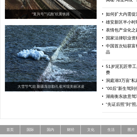
如何扩大内需促
“复兴号”“试跑”杭黄铁路
雄安新区半小时
表情包产业化之
国家法律职业资
中国首次钻获富
品
51岁泥瓦匠带工
费
洞庭湖3万亩“私
大雪节气前 新疆库尔勒孔雀河现美丽冰凌
“00后”新生驾
湖南衡东故意驾
“先证后照”到“
首页
国际
国内
财经
文化
生活
图片