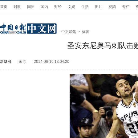
首页
时政
国际
国内
财经
文娱
生活
图片
视频
专栏
中文聚焦
>
体育
圣安东尼奥马刺队击
新华网
宋穹
2014-06-16 13:04:20