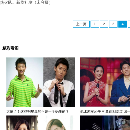
热火队。新华社发（宋穹摄）
上一页
1
2
3
4
精彩看图
太像了！这些明星真的不是一个妈生的？
他比朱军还牛 和董卿相爱过 因