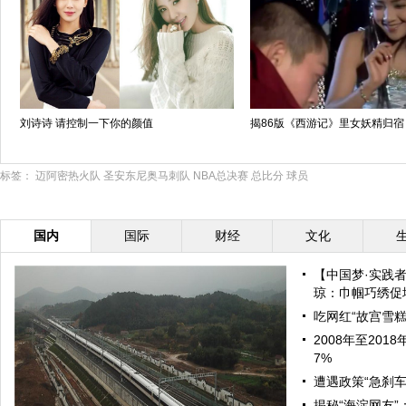
刘诗诗 请控制一下你的颜值
揭86版《西游记》里女妖精归宿
标签：
迈阿密热火队
圣安东尼奥马刺队
NBA总决赛
总比分
球员
国内
国际
财经
文化
【中国梦·实践
琼：巾帼巧绣促增
吃网红“故宫雪糕
2008年至20
7%
遭遇政策“急刹车
揭秘“海淀网友