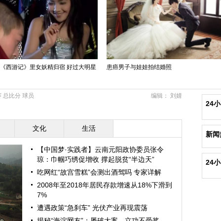
版《西游记》里女妖精归宿 好过大明星
患癌男子与娃娃拍结婚照
赛
总比分
球员
编辑： 刘婧
24
文化
生活
新闻
【中国梦·实践者】云南元阳政协委员张令
琼：巾帼巧绣促增收 撑起脱贫“半边天”
24
吃网红“故宫雪糕”会测出酒驾吗 专家详解
2008年至2018年居民存款增速从18%下滑到
7%
遭遇政策“急刹车” 光伏产业再现震荡
揭秘“海淀网友”：屡破大案，立功不受奖