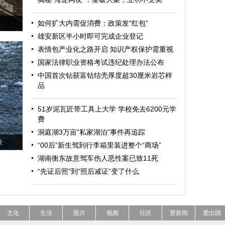
如何扩大内需促消费：政策发“红包”
雄安新区半小时即可完成企业登记
表情包产业化之路开启 知识产权保护需重视
国家法律职业资格考试违纪处理办法公布
中国首次钻获富钴结壳厚度超30厘米岩芯样
品
51岁泥瓦匠带工具上大学 学校免去6200元学
费
洞庭湖3万亩“私家湖泊”事件再追踪
凌
“00后”新生驾到行李箱里装进整个“商场”
湖南衡东故意驾车伤人恶性案已致11死
“先证后照”到“照后减证”变了什么
文化
生活
图片
视频
社区
爱新闻
爱出国