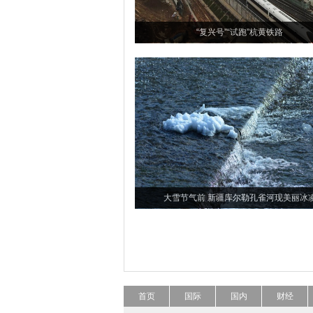
“复兴号”“试跑”杭黄铁路
大雪节气前 新疆库尔勒孔雀河现美丽冰
首页
国际
国内
财经