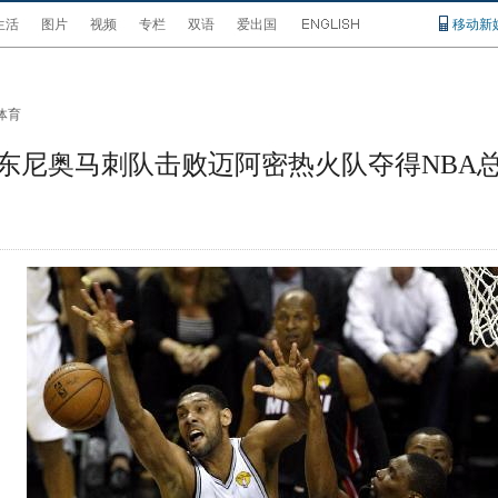
生活
图片
视频
专栏
双语
爱出国
移动新
体育
东尼奥马刺队击败迈阿密热火队夺得NBA