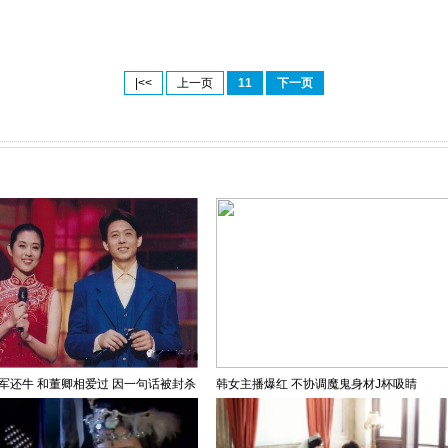
|<<
上一页
11
下一页
军还牛 和董卿相爱过 因一句话被封杀
韩女主播爆红 不协调魔鬼身材J杯吸睛