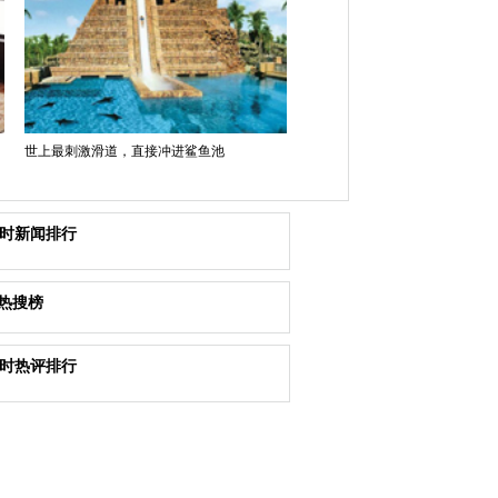
世上最刺激滑道，直接冲进鲨鱼池
小时新闻排行
热搜榜
小时热评排行