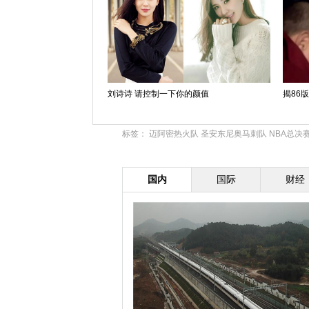
刘诗诗 请控制一下你的颜值
揭86
标签：
迈阿密热火队
圣安东尼奥马刺队
NBA总决
国内
国际
财经