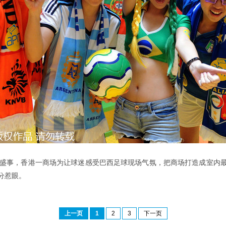
坛盛事，香港一商场为让球迷感受巴西足球现场气氛，把商场打造成室内
分惹眼。
上一页
1
2
3
下一页