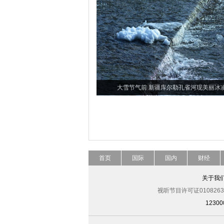
大雪节气前 新疆库尔勒孔雀河现美丽冰
首页
国际
国内
财经
关于我
视听节目许可证0108263
123