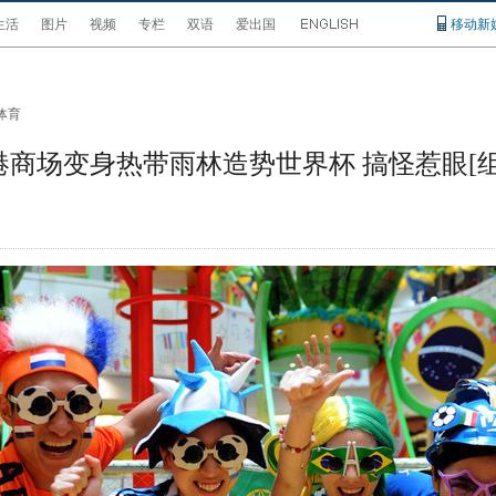
生活
图片
视频
专栏
双语
爱出国
移动新
体育
港商场变身热带雨林造势世界杯 搞怪惹眼[组