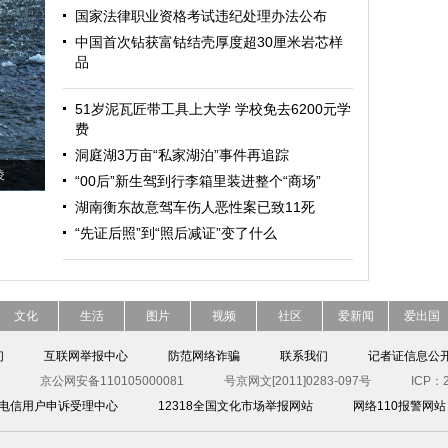
国家法律职业资格考试违纪处理办法公布
中国首次钻获富钴结壳厚度超30厘米岩芯样
品
51岁泥瓦匠带工具上大学 学校免去6200元学
费
洞庭湖3万亩“私家湖泊”事件再追踪
凌
“00后”新生驾到行李箱里装进整个“商场”
湖南衡东故意驾车伤人恶性案已致11死
“先证后照”到“照后减证”变了什么
文化
生活
图片
视频
社区
爱新闻
爱出国
们
互联网举报中心
防范网络诈骗
联系我们
记者证信息公
京公网安备110105000081
号京网文[2011]0283-097号
ICP：2
00电信用户申诉受理中心
12318全国文化市场举报网站
网络110报警网站