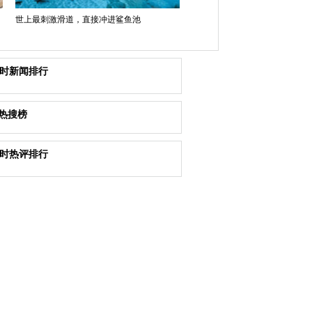
世上最刺激滑道，直接冲进鲨鱼池
小时新闻排行
热搜榜
小时热评排行