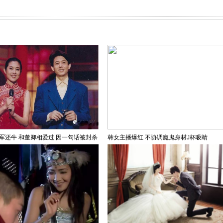
军还牛 和董卿相爱过 因一句话被封杀
韩女主播爆红 不协调魔鬼身材J杯吸睛