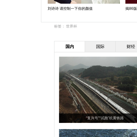
刘诗诗 请控制一下你的颜值
揭86
标签：
世界杯
国内
国际
财经
“复兴号”“试跑”杭黄铁路