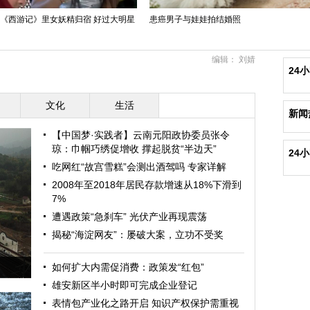
版《西游记》里女妖精归宿 好过大明星
患癌男子与娃娃拍结婚照
编辑： 刘婧
24
文化
生活
新闻
【中国梦·实践者】云南元阳政协委员张令
琼：巾帼巧绣促增收 撑起脱贫“半边天”
24
吃网红“故宫雪糕”会测出酒驾吗 专家详解
2008年至2018年居民存款增速从18%下滑到
7%
遭遇政策“急刹车” 光伏产业再现震荡
揭秘“海淀网友”：屡破大案，立功不受奖
如何扩大内需促消费：政策发“红包”
雄安新区半小时即可完成企业登记
表情包产业化之路开启 知识产权保护需重视