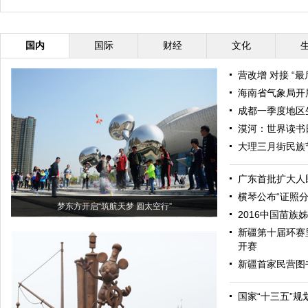
国内
国际
财经
文化
营改增 对接 “最
海南省气象局开展
成都一季度地区生
漠河：世界读书
大理三月街民族
广东首批扩大人
横琴公布“证照分
梦东方开启“筑航天梦 圆太空行”
2016中国苗族
新疆第十届环赛
开赛
新疆首家民营图
国家“十三五”规