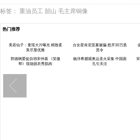
标签：
重油员工
韶山
毛主席铜像
热门推荐
美若仙子：童瑶大片曝光 精致柔
台女星肯尼亚案被骗 怒开30万悬
美尽显优雅
赏令
郭德纲爱徒自诩宋仲基 《笑傲
杨洋希腊观奥运圣火采集 中国面
宋
帮》现场脱衣秀肌肉
孔引关注