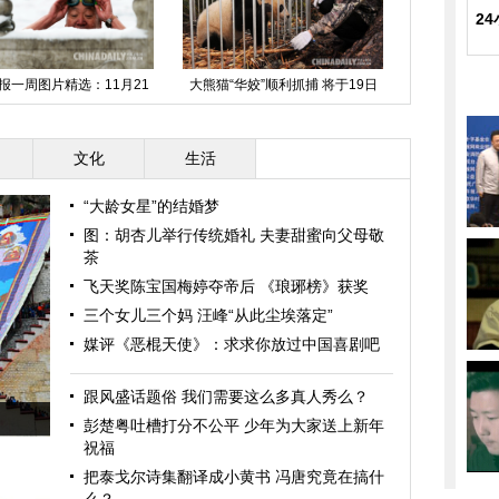
2
报一周图片精选：11月21
大熊猫“华姣”顺利抓捕 将于19日
日-27日
放归野外
文化
生活
“大龄女星”的结婚梦
图：胡杏儿举行传统婚礼 夫妻甜蜜向父母敬
茶
飞天奖陈宝国梅婷夺帝后 《琅琊榜》获奖
三个女儿三个妈 汪峰“从此尘埃落定”
媒评《恶棍天使》：求求你放过中国喜剧吧
跟风盛话题俗 我们需要这么多真人秀么？
彭楚粤吐槽打分不公平 少年为大家送上新年
祝福
把泰戈尔诗集翻译成小黄书 冯唐究竟在搞什