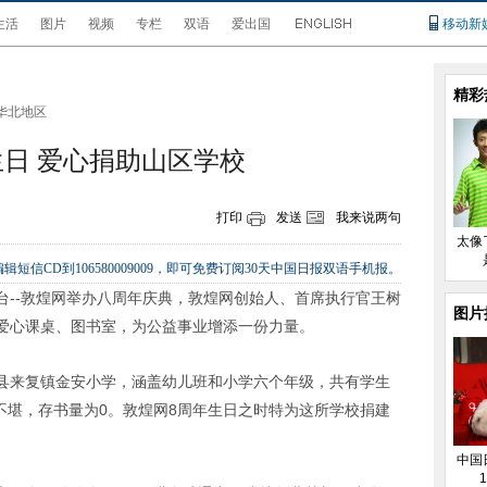
生活
图片
视频
专栏
双语
爱出国
移动新
精彩
华北地区
生日 爱心捐助山区学校
打印
发送
我来说两句
太像
辑短信CD到106580009009，即可免费订阅30天中国日报双语手机报。
平台--敦煌网举办八周年庆典，敦煌网创始人、首席执行官王树
图片
爱心课桌、图书室，为公益事业增添一份力量。
县来复镇金安小学，涵盖幼儿班和小学六个年级，共有学生
旧不堪，存书量为0。敦煌网8周年生日之时特为这所学校捐建
中国