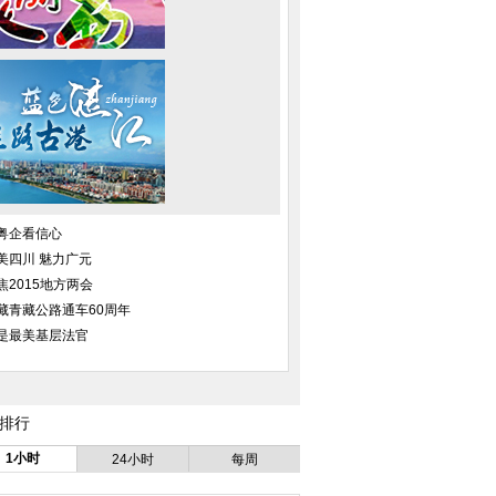
粤企看信心
《温柔的子弹》 王
袁姗姗清晨素颜出街 戴圆形镜框
《007幽灵党》曝
美四川 魅力广元
圻导演首秀
可爱呆萌
火车肉搏
焦2015地方两会
”编剧培训班开班 康
组图：张瑶晒阳光写真 时尚热辣
陈妍希《奔爱》演创
藏青藏公路通车60周年
洪雷开讲
美丽不冻人
尽头寻找
是最美基层法官
排行
1小时
24小时
每周