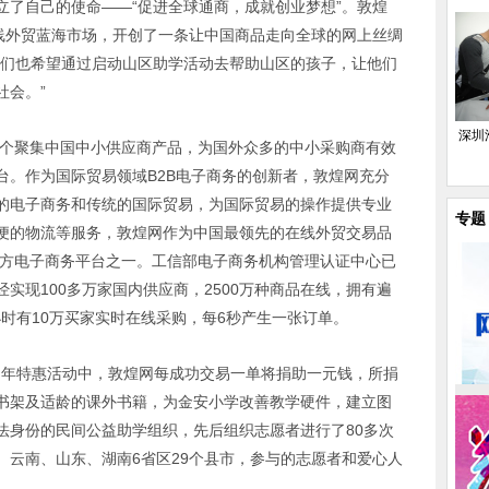
立了自己的使命——“促进全球通商，成就创业梦想”。敦煌
在线外贸蓝海市场，开创了一条让中国商品走向全球的网上丝绸
我们也希望通过启动山区助学活动去帮助山区的孩子，让他们
社会。”
深圳
是国内首个聚集中国中小供应商产品，为国外众多的中小采购商有效
台。作为国际贸易领域B2B电子商务的创新者，敦煌网充分
的电子商务和传统的国际贸易，为国际贸易的操作提供专业
专题
便的物流等服务，敦煌网作为中国最领先的在线外贸交易品
三方电子商务平台之一。工信部电子商务机构管理认证中心已
实现100多万家国内供应商，2500万种商品在线，拥有遍
小时有10万买家实时在线采购，每6秒产生一张订单。
8周年特惠活动中，敦煌网每成功交易一单将捐助一元钱，所捐
书架及适龄的课外书籍，为金安小学改善教学硬件，建立图
法身份的民间公益助学组织，先后组织志愿者进行了80多次
、云南、山东、湖南6省区29个县市，参与的志愿者和爱心人