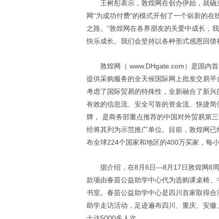
王树彤表示，敦煌网在创办伊始，就确
网“为成功付费”的模式开创了一个崭新的
之路。“敦煌网在各界朋友的关爱中成长，
快乐成长。我们会坚持以各种形式感恩回馈
敦煌网（ www.DHgate.com）
提供采购服务的全天候国际网上批发交易平
考虑了国际贸易的特殊性，全新融合了新兴
有效的信息流、安全可靠的资金流、快捷简
牌， 是商务部重点推荐的中国对外贸易第
经将其列为示范推广单位。目前，敦煌网已经
布全球224个国家和地区的400万买家，每
据介绍，在8月6日—8月17日敦煌网
款项由春苗公益助学中心代为选购课桌椅、
书室。春苗公益助学中心是四川首家取得合
助学走访活动，足迹遍布四川、重庆、安徽
士达5000多人次。