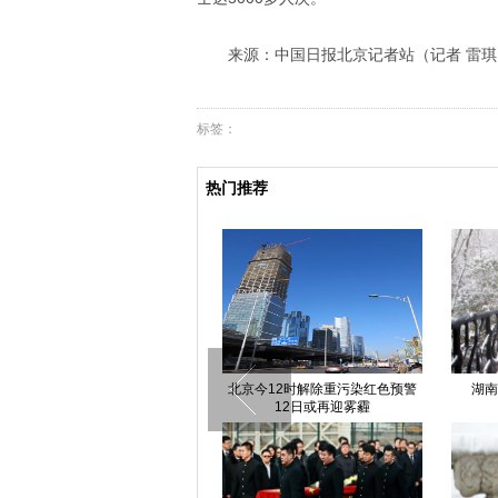
来源：中国日报北京记者站（记者 雷琪
标签：
热门推荐
深圳滑坡首名幸存者田泽明与家人
北京今12时解除重污染红色预警
湖南
见面
12日或再迎雾霾