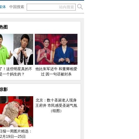
媒体
中国搜索
热图
了！这些明星真的不
他比朱军还牛 和董卿相爱
是一个妈生的？
过 因一句话被封杀
掠影
北京：数十圣诞老人现身
王府井 市民感受圣诞气氛
（组图）
日报一周图片精选：
12月19日—25日