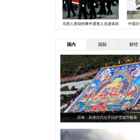
第22届全国雪雕赛冰城开铲
马里人质劫持事件遇害人员遗体回
中国日
国
国内
国际
财经
西藏：展佛仪式拉开拉萨雪顿节帷幕