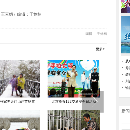
 王素娟）编辑：于姝楠
编辑： 于姝楠
更多>
从
昆凌确定出演
秀
学
聚
第五期“华策杯
川
谁
张家界天门山迎首场雪
北京举办122交通安全日活动
新闻