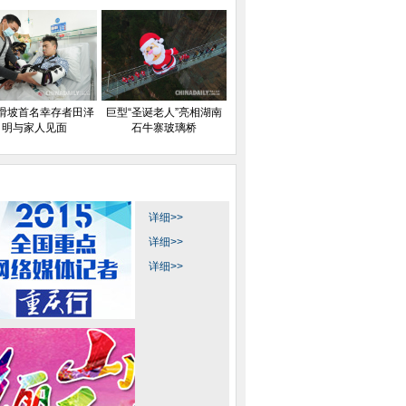
滑坡首名幸存者田泽
巨型“圣诞老人”亮相湖南
明与家人见面
石牛寨玻璃桥
详细>>
详细>>
详细>>