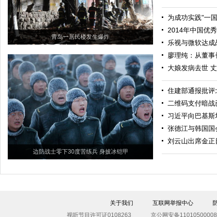
为成功实践"一
2014年中国
青岛一居民楼发生爆炸
乐视与微软达成
廖理纯：从董事
大娘发病去世 
住建部通报批评
二维码支付暗战
习近平向巴基斯
张德江与韩国国
刘云山出席金正
边防战士零下30度苦练兵 身披冰铠甲
关于我们
互联网举报中心
视听节目许可证0108263
京公网安备11010500008