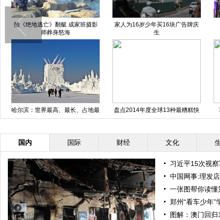
拍《绝地逃亡》翻艇 成家班摄影
家人为16岁少年买16块广告牌庆
师葬身怒海
生
哈尔滨：世界最高、最长、占地最
盘点2014年度全球13种最糟糕快
大的大型雪塑完工
餐
国内
国际
财经
文化
习近平15次视
中国网事:理发店
一张图帮你读懂
郑州“看车少年
图解：澳门回归1