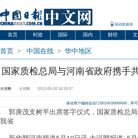
移动新媒体
首页
时政
国际
国内
财经
文
首页
>
中国在线
>
华中地区
国家质检总局与河南省政府携手
大河网
大河网
2012-05-10 10:29:37
移动用户编辑短信CD到106580009009
郭庚茂支树平出席签字仪式，国家质检总局
我省