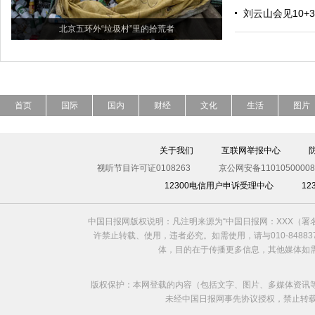
刘云山会见10
北京五环外“垃圾村”里的拾荒者
首页
国际
国内
财经
文化
生活
图片
关于我们
互联网举报中心
视听节目许可证0108263
京公网安备11010500008
12300电信用户申诉受理中心
1
中国日报网版权说明：凡注明来源为“中国日报网：XXX（
许禁止转载、使用，违者必究。如需使用，请与010-8488
体，目的在于传播更多信息，其他媒体如
版权保护：本网登载的内容（包括文字、图片、多媒体资讯
未经中国日报网事先协议授权，禁止转载使用。给