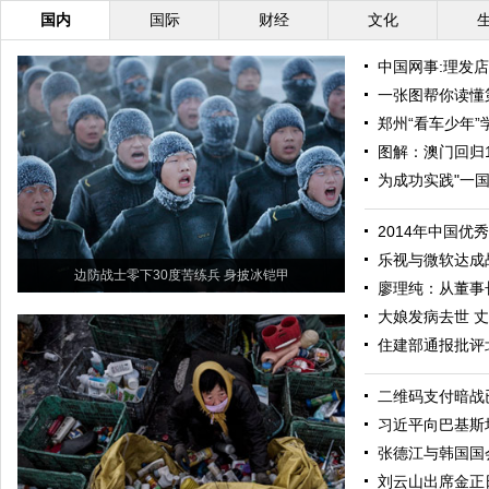
国内
国际
财经
文化
中国网事:理发店
一张图帮你读懂
郑州“看车少年
图解：澳门回归1
为成功实践"一
2014年中国
乐视与微软达成
边防战士零下30度苦练兵 身披冰铠甲
廖理纯：从董事
大娘发病去世 
住建部通报批评
二维码支付暗战
习近平向巴基斯
张德江与韩国国
刘云山出席金正