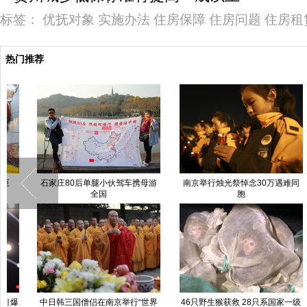
标签：
优抚对象
实施办法
住房保障
住房问题
住房租
热门推荐
南京举行烛光祭悼念30万遇难同
贵州剑河县久吉苗寨发生火灾 致
胞
176户619人受灾
46只野生猴获救 28只系国家一级
西安美院近百拴马桩“戴”口罩呼吁