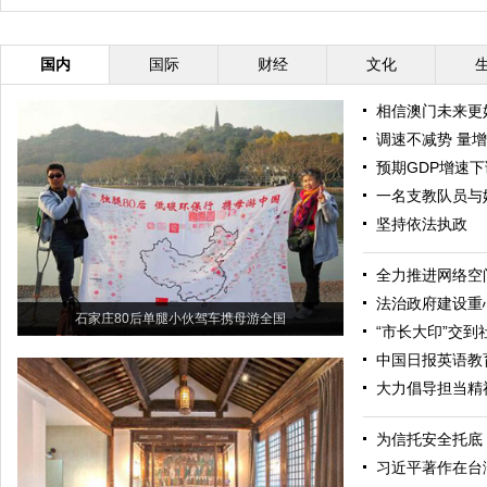
保护动物
保卫蓝天
国内
国际
财经
文化
相信澳门未来更
调速不减势 量
预期GDP增速下
一名支教队员与她
坚持依法执政
全力推进网络空
法治政府建设重
石家庄80后单腿小伙驾车携母游全国
“市长大印”交到
中国日报英语教
大力倡导担当精
为信托安全托底
习近平著作在台