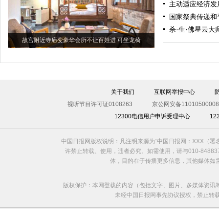
主动适应经济发
国家祭典传递和
杀·生·佛星云
故宫附近寺庙变豪华会所不让百姓进 可坐龙椅
关于我们
互联网举报中心
视听节目许可证0108263
京公网安备11010500008
12300电信用户申诉受理中心
1
中国日报网版权说明：凡注明来源为“中国日报网：XXX（
许禁止转载、使用，违者必究。如需使用，请与010-8488
体，目的在于传播更多信息，其他媒体如
版权保护：本网登载的内容（包括文字、图片、多媒体资讯
未经中国日报网事先协议授权，禁止转载使用。给