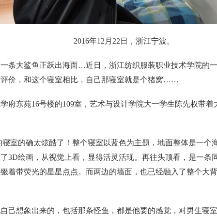
2016年12月22日，浙江宁波。
有一条大鲨鱼正跃出海面…近日，浙江纺织服装职业技术学院的
友评价，和这个寝室相比，自己那寝室就是个猪窝……
学府东苑16号楼的109室，艺术与设计学院大一学生陈先权带
的寝室的确太炫酷了！整个寝室以蓝色为主题，地面整体是一个
了3D绘画，从视觉上看，显得活灵活现。再往头顶看，是一条
点缀着带荧光的星星点点。而两边的墙面，也已经融入了整个大
他自己想象出来的，包括那条怪鱼，都是他要的感觉，对男生寝