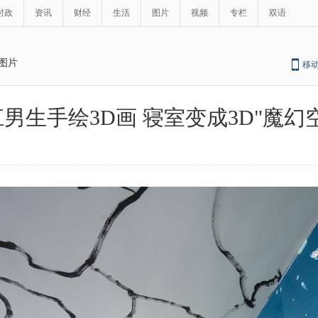
时政
资讯
财经
生活
图片
视频
专栏
双语
图片
移
男生手绘3D画 寝室变成3D"魔幻