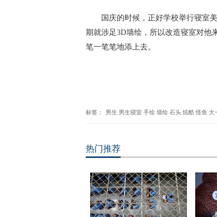
国庆的时候，正好学校举行寝室
期就涉足3D墙绘，所以改造寝室对他
笔一笔笔地添上去。
标签：
男生
男生寝室
手绘
墙绘
石头
炫酷
怪鱼
大
热门推荐