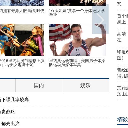
怒
猫拥有奇异大眼 睡觉时仍
“双头姐妹”共享一个身体 已大学
正能量：
毕业
回家干农
首个
身上
高清
在
印度
图）
2016里约动漫节精彩上演
里约奥运会前瞻：美国男子体操
她帮女儿
splay美女趣味十足
队运动员媒体写真
万粉丝
曾经
得几
国内
娱乐
京籍
荡山
石下课几率较高
负责战略
精彩
、郁亮出席