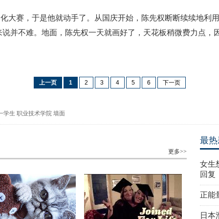
美化大赛，于是他就动手了。从国庆开始，陈先权断断续续地利
来说并不难。地面，陈先权一天就画好了，天花板稍微费力点，
上一页
1
2
3
4
5
6
下一页
一学生
职业技术学院
墙面
最热
更多>>
女生
回复
正能
日本