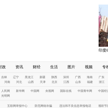
印度
时政
资讯
财经
生活
图片
视频
专
吉林
辽宁
黑龙江
新疆
陕西
深圳
广西
海南
广东
河南
河北
山西
天津
北京
江西
山东
福建
浙江
人民网
新华网
中国网
央视网
国际在线
中国青年网
中国经
光明网
互联网举报中心
防范网络诈骗
违法和不良信息举报电话
视听节目