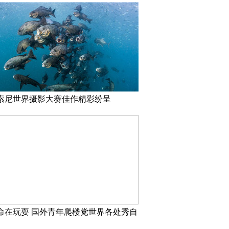
17索尼世界摄影大赛佳作精彩纷呈
命在玩耍 国外青年爬楼党世界各处秀自