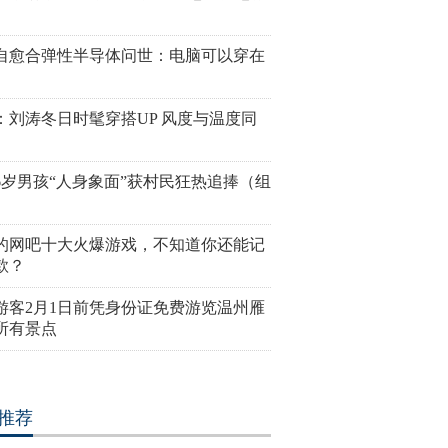
这些农村出身明星每年
日本滑冰场冰面下冻5000条鱼
卡斯特罗不
活
创意过头惹众怒
一名优秀运
自愈合弹性半导体问世：电脑可以穿在
：刘涛冬日时髦穿搭UP 风度与温度同
6岁男孩“人身象面”获村民狂热追捧（组
扎头发 居然扎出了10
世界50个民族的素颜美女代表都
美媒揭秘特
长啥样
源自奥巴马
的网吧十大火爆游戏，不知道你还能记
款？
游客2月1日前凭身份证免费游览温州雁
所有景点
推荐