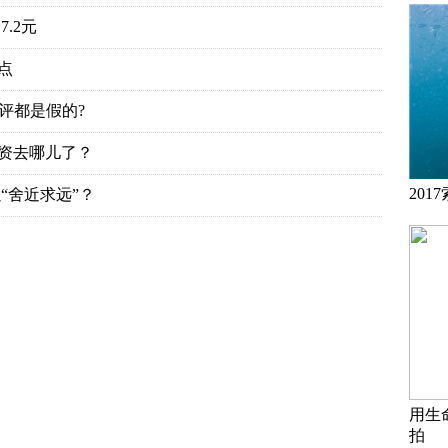
.2元
点
评都是假的?
投资去哪儿了？
20
“舍近求远”？
用生
拍