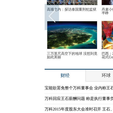
上线！刘涛受邀出席巴黎时
高墙之内：探访泰国重刑犯监狱
丹麦小
酷帅启程
半睁
迈阿密一机场出现巨型UFO
三万英尺高空下的地球 没想到竟
巴西：
如此美丽
花式Co
财经
环球
宝能欲罢免整个万科董事会 业内称王
万科回应王石薪酬问题 称是执行董事
万科2015年度股东大会准时召开 王石