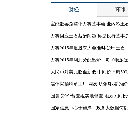
财经
环球
宝能欲罢免整个万科董事会 业内称王
万科回应王石薪酬问题 称是执行董事
万科2015年度股东大会准时召开 王石
万科2015年利润分配出炉：每10股派送7
人民币对美元贬至新低 中间价下调599
媒体揭秘刷单工厂 网友:坑爹!我看的好
国务院9个督查组实地督查 地方民间
国家信息中心于施洋：政务大数据何以