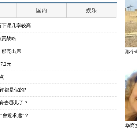
国内
娱乐
石下课几率较高
负责战略
、郁亮出席
那个
.2元
点
评都是假的?
投资去哪儿了？
“舍近求远”？
华裔