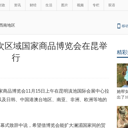
时政
资讯
财经
生活
图片
视频
专栏
双语
西南地区
移
次区域国家商品博览会在昆举
精彩
行
国家商品博览会11月15日上午在昆明滇池国际会展中心拉
她帮
出了1
以及日韩、中国港澳台地区、南亚、非洲、欧洲等地的
开幕式致辞中说，希望借博览会能扩大澜湄国家间的贸