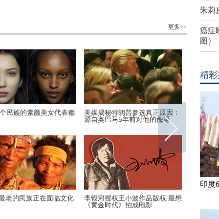
朱莉
更多>>
癌症
图）
精彩
0个民族的素颜美女代表都
美媒揭秘特朗普参选真正原因：
安迪上线
源自奥巴马5年前对他的侮辱
装周酷帅
印度
最老的民族正在面临文化
李银河授权王小波作品版权 最想
首次披露
《黄金时代》拍成电影
宋喆和马