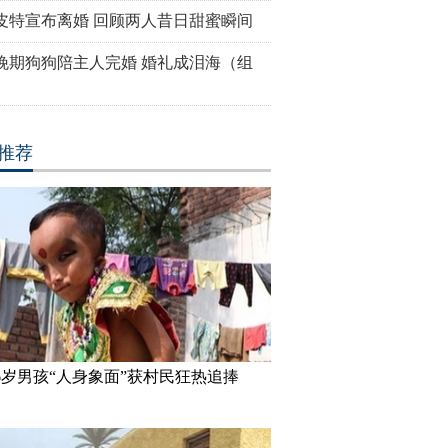
皮特宣布离婚 回顾两人昔日甜蜜瞬间
晚期狗狗陪主人完婚 婚礼成泪海（组
推荐
！刘涛受邀出席巴黎时
古装最美“眉心坠”造型，她艳压
刘涛蜡像揭
启程
贾静雯夺冠
直太像
6岁男孩“人身象面”获村民狂热追捧
与宋喆离婚内幕 杨慧：
美国迈阿密一机场出现巨型UFO
高墙之内：
蓉不是同学