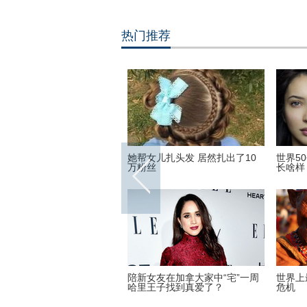
热门推荐
英尺高空下的地球 没想到竟
她帮女儿扎头发 居然扎出了10
世界5
美丽
万粉丝
长啥样
16里约奥运会和残奥会吉祥物
陪新女友在加拿大家中“宅”一周
世界上
哈里王子找到真爱了？
危机