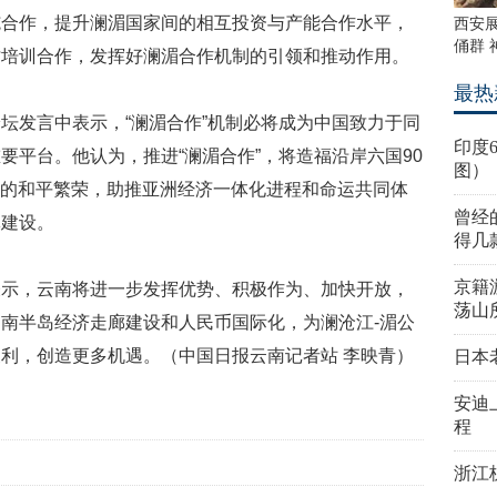
施合作，提升澜湄国家间的相互投资与产能合作水平，
西安展
俑群 
才培训合作，发挥好澜湄合作机制的引领和推动作用。
最热
坛发言中表示，“澜湄合作”机制必将成为中国致力于同
印度
要平台。他认为，推进“澜湄合作”，将造福沿岸六国90
图）
亚洲的和平繁荣，助推亚洲经济一体化进程和命运共同体
曾经
体建设。
得几
京籍
表示，云南将进一步发挥优势、积极作为、加快开放，
荡山
南半岛经济走廊建设和人民币国际化，为澜沧江-湄公
利，创造更多机遇。（中国日报云南记者站 李映青）
日本
安迪
程
浙江