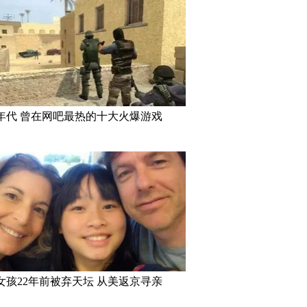
年代 曾在网吧最热的十大火爆游戏
女孩22年前被弃天坛 从美返京寻亲