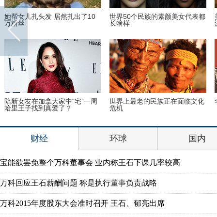
她帮女儿扎头发 居然扎出了10
世界50个民族的素颜美女代表都
万粉丝
长啥样
陪新女友在加拿大家中“宅”一周
世界上最老的民族正在面临文化
哈里王子找到真爱了？
危机
财经
环球
国内
宝能欲罢免整个万科董事会 业内称王石下课几率较高
万科回应王石薪酬问题 称是执行董事负责战略
万科2015年度股东大会准时召开 王石、郁亮出席