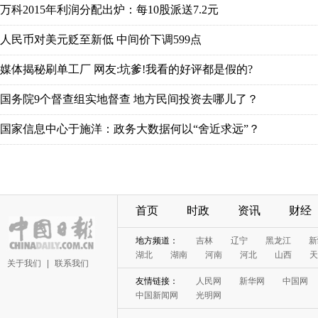
万科2015年利润分配出炉：每10股派送7.2元
人民币对美元贬至新低 中间价下调599点
媒体揭秘刷单工厂 网友:坑爹!我看的好评都是假的?
国务院9个督查组实地督查 地方民间投资去哪儿了？
国家信息中心于施洋：政务大数据何以“舍近求远”？
首页
时政
资讯
财经
地方频道：
吉林
辽宁
黑龙江
新
湖北
湖南
河南
河北
山西
天
关于我们
|
联系我们
友情链接：
人民网
新华网
中国网
中国新闻网
光明网