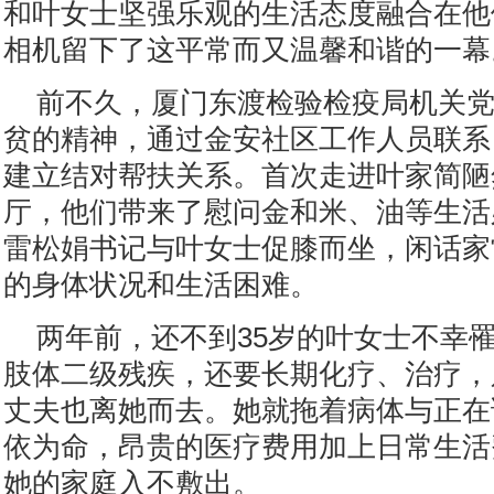
和叶女士坚强乐观的生活态度融合在他
相机留下了这平常而又温馨和谐的一幕
前不久，厦门东渡检验检疫局机关
贫的精神，通过金安社区工作人员联系
建立结对帮扶关系。首次走进叶家简陋
厅，他们带来了慰问金和米、油等生活
雷松娟书记与叶女士促膝而坐，闲话家
的身体状况和生活困难。
两年前，还不到35岁的叶女士不幸
肢体二级残疾，还要长期化疗、治疗，
丈夫也离她而去。她就拖着病体与正在
依为命，昂贵的医疗费用加上日常生活
她的家庭入不敷出。