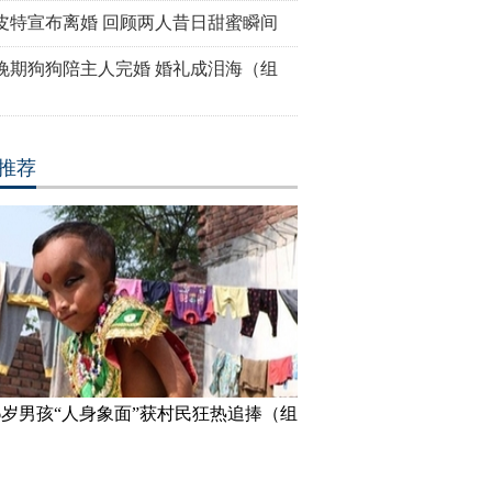
皮特宣布离婚 回顾两人昔日甜蜜瞬间
晚期狗狗陪主人完婚 婚礼成泪海（组
推荐
6岁男孩“人身象面”获村民狂热追捧（组