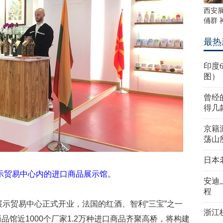
西安展
俑群 
最热
印度
图）
曾经
得几
京籍
荡山
日本
示贸易中心内的进口商品展示馆。
安迪
程
展示贸易中心正式开业，法国的红酒、智利“三宝”之一
浙江
品馆近1000个厂家1.2万种进口商品齐聚高桥，将构建