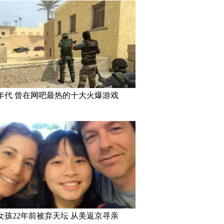
年代 曾在网吧最热的十大火爆游戏
女孩22年前被弃天坛 从美返京寻亲