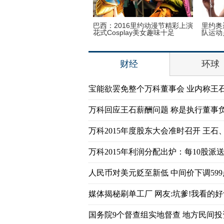
约奥运会前瞻：美国男子体操
2016里约奥运会和残奥会吉祥物
陪新
运动员媒体写真
亮相
哈里
财经
环球
宝能欲罢免整个万科董事会 业内称王
万科回应王石薪酬问题 称是执行董事
万科2015年度股东大会准时召开 王石
万科2015年利润分配出炉：每10股派送7
人民币对美元贬至新低 中间价下调599
媒体揭秘刷单工厂 网友:坑爹!我看的好
国务院9个督查组实地督查 地方民间