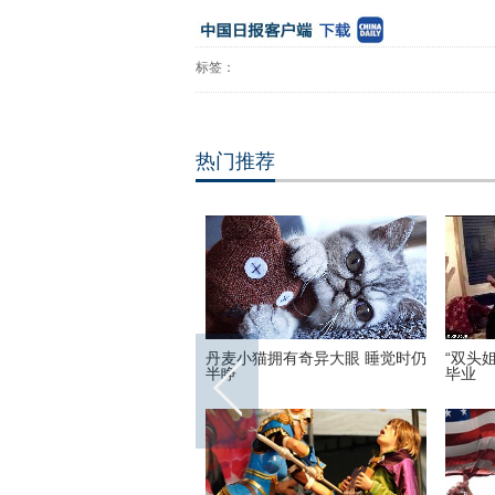
标签：
热门推荐
双头姐妹”共享一个身体 已大学
三万英尺高空下的地球 没想到竟
她帮
业
如此美丽
万粉