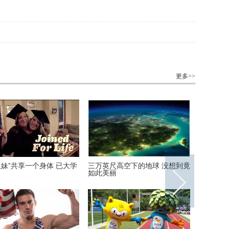
更多>>
女儿扎头发 居然扎出了10
世界50个民族的素颜美女代表都
美媒揭
丝
长啥样
源自奥