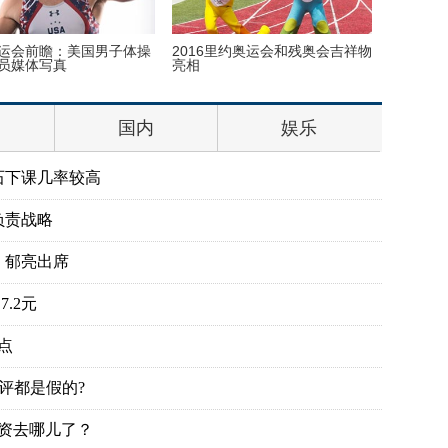
女友在加拿大家中“宅”一周
世界上最老的民族正在面临文化
李银河
王子找到真爱了？
危机
《黄金
国内
娱乐
石下课几率较高
负责战略
、郁亮出席
.2元
点
评都是假的?
投资去哪儿了？