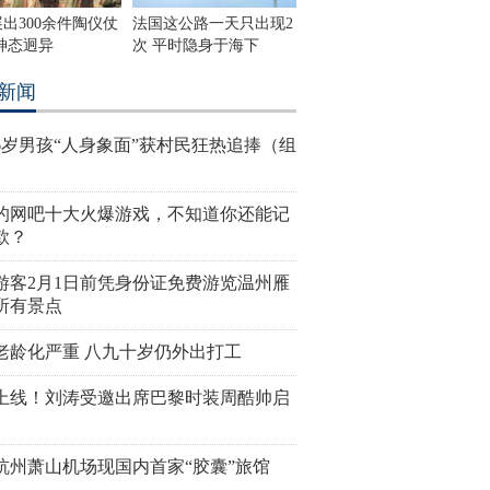
出300余件陶仪仗
法国这公路一天只出现2
神态迥异
次 平时隐身于海下
新闻
6岁男孩“人身象面”获村民狂热追捧（组
的网吧十大火爆游戏，不知道你还能记
款？
游客2月1日前凭身份证免费游览温州雁
所有景点
老龄化严重 八九十岁仍外出打工
上线！刘涛受邀出席巴黎时装周酷帅启
杭州萧山机场现国内首家“胶囊”旅馆