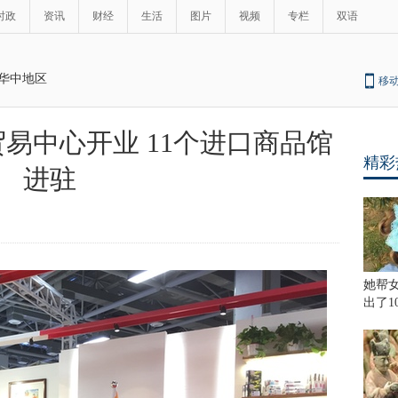
时政
资讯
财经
生活
图片
视频
专栏
双语
华中地区
移
易中心开业 11个进口商品馆
精彩
进驻
她帮
出了1