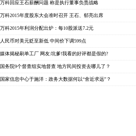
万科回应王石薪酬问题 称是执行董事负责战略
万科2015年度股东大会准时召开 王石、郁亮出席
万科2015年利润分配出炉：每10股派送7.2元
人民币对美元贬至新低 中间价下调599点
媒体揭秘刷单工厂 网友:坑爹!我看的好评都是假的?
国务院9个督查组实地督查 地方民间投资去哪儿了？
国家信息中心于施洋：政务大数据何以“舍近求远”？