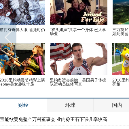
她帮女儿扎头发 居然扎出了10
世界50个民族的素颜美女代表都
万粉丝
长啥样
陪新女友在加拿大家中“宅”一周
世界上最老的民族正在面临文化
哈里王子找到真爱了？
危机
财经
环球
国内
宝能欲罢免整个万科董事会 业内称王石下课几率较高