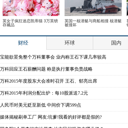
视觉
首次披露与宋喆离婚内幕 杨慧：
美国迈阿密一机场出现巨型UF
宋喆和马蓉不是同学
财经
环球
国内
宝能欲罢免整个万科董事会 业内称王石下课几率较高
万科回应王石薪酬问题 称是执行董事负责战略
万科2015年度股东大会准时召开 王石、郁亮出席
万科2015年利润分配出炉：每10股派送7.2元
人民币对美元贬至新低 中间价下调599点
媒体揭秘刷单工厂 网友:坑爹!我看的好评都是假的?