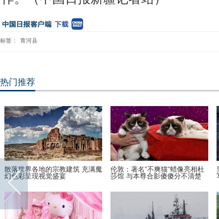
标签：
青河县
热门推荐
媒体
安迪上线！刘涛受邀出席巴黎时
古装最美“眉心坠”造型，她艳
装周酷帅启程
贾静雯夺冠