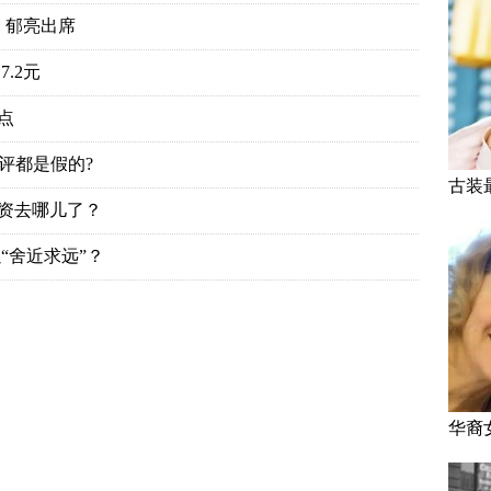
、郁亮出席
.2元
点
评都是假的?
古装
投资去哪儿了？
“舍近求远”？
华裔