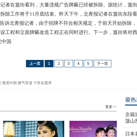
者在簋街看到，大量违规广告牌匾已经被拆除。据统计，簋街共需拆
整个拆除工作将于11月底结束。昨天下午，北青报记者在簋街东
人告诉北青报记者，由于招牌不符合相关规定，于前天开始拆除
铺设工程和立面牌匾改造工程正在同时进行。下一步，簋街将对
觉中国
上一页
1
2
3
4
5
下一页
亮
视觉中国
燃气管道
个性化需求
最热
更多>>
京籍
荡山
日本