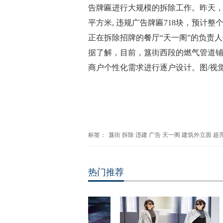
告牌匾进行大规模的拆除工作。昨天，记
平方米, 违规广告牌匾718块，预计
正在拆除招牌的餐厅“天一阁”的负责
据了解，目前，簋街西段的燃气管道
商户个性化需求进行逐户设计。图/视
标签：
簋街
拆除
违建
广告
天一阁
建筑外立面
超
热门推荐