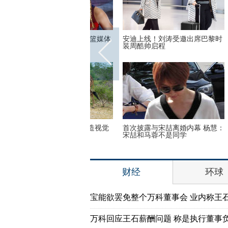
奥运会前瞻：美国女篮媒体
安迪上线！刘涛受邀出席巴黎时
古装最
装周酷帅启程
贾静雯
头呢？动物“神走位”造视觉
首次披露与宋喆离婚内幕 杨慧：
美国迈
宋喆和马蓉不是同学
财经
环球
宝能欲罢免整个万科董事会 业内称王
万科回应王石薪酬问题 称是执行董事