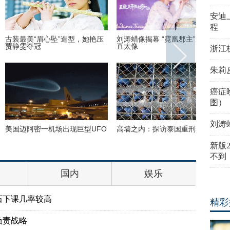
安迪
程
美“眉心坠”造型，她艳压
刘涛蜡像揭幕 “霓凰郡主”造型简
丹麦小猫
夺冠
直太像
半睁
浙江
朱莉
癌症
图）
刘涛
阿密一机场出现巨型UFO
高墙之内：探访泰国重刑犯监狱
巴西：2
花式Cos
新版
不到
国内
娱乐
石下课几率较高
精彩
负责战略