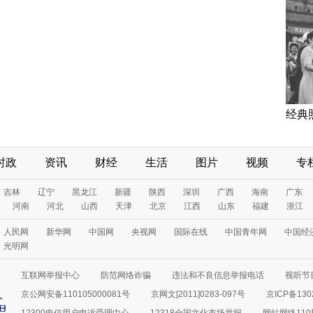
经典
时政
资讯
财经
生活
图片
视频
专
吉林
辽宁
黑龙江
新疆
陕西
深圳
广西
海南
广东
河南
河北
山西
天津
北京
江西
山东
福建
浙江
人民网
新华网
中国网
央视网
国际在线
中国青年网
中国经
光明网
互联网举报中心
防范网络诈骗
违法和不良信息举报电话
视听节目
京公网安备110105000081号
京网文[2011]0283-097号
京ICP备130