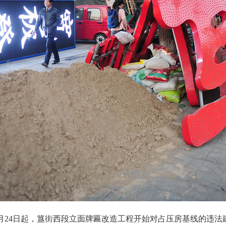
自10月24日起，簋街西段立面牌匾改造工程开始对占压房基线的