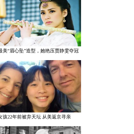
最美“眉心坠”造型，她艳压贾静雯夺冠
女孩22年前被弃天坛 从美返京寻亲