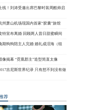
上线！刘涛受邀出席巴黎时装周酷帅启
拥有奇异大眼 睡觉时仍
“双头姐妹”共享一个身体 已大学
三万英尺高
毕业
如此美丽
杭州萧山机场现国内首家“胶囊”旅馆
皮特宣布离婚 回顾两人昔日甜蜜瞬间
晚期狗狗陪主人完婚 婚礼成泪海（组
蜡像揭幕 “霓凰郡主”造型简直太像
016里约动漫节精彩上演
里约奥运会前瞻：美国男子体操
2016里
play美女趣味十足
队运动员媒体写真
亮相
2017吉尼斯世界纪录 只有想不到没有做
推荐