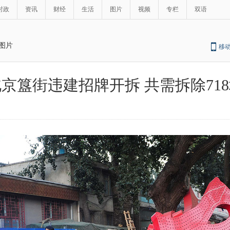
时政
资讯
财经
生活
图片
视频
专栏
双语
图片
移
京簋街违建招牌开拆 共需拆除71